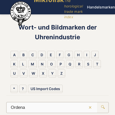
The
horological
Handelsmarken
trade mark
index
Wort- und Bildmarken der
Uhrenindustrie
A
B
C
D
E
F
G
H
I
J
K
L
M
N
O
P
Q
R
S
T
U
V
W
X
Y
Z
*
?
US Import Codes
×
🔍