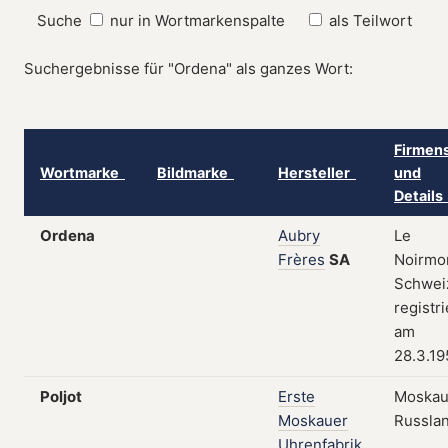
Suche
nur in Wortmarkenspalte
als Teilwort
Suchergebnisse für "Ordena" als ganzes Wort:
Firmens
Wortmarke
Bildmarke
Hersteller
und
Detail
Ordena
Aubry
Le
Frères
SA
Noirmo
Schwei
registri
am
28.3.19
Poljot
Erste
Moskau
Moskauer
Russla
Uhrenfabrik