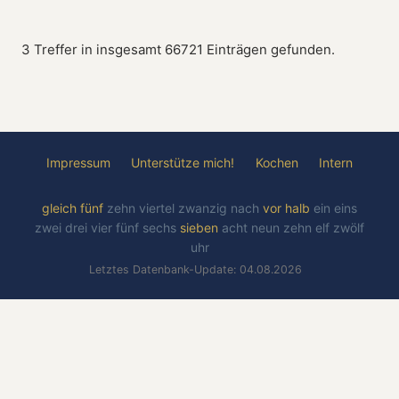
3 Treffer in insgesamt 66721 Einträgen gefunden.
Impressum
Unterstütze mich!
Kochen
Intern
gleich
fünf
zehn
viertel
zwanzig
nach
vor
halb
ein
eins
zwei
drei
vier
fünf
sechs
sieben
acht
neun
zehn
elf
zwölf
uhr
Letztes Datenbank-Update: 04.08.2026