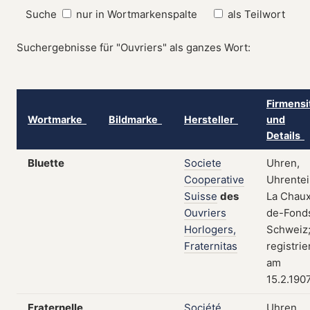
Suche
nur in Wortmarkenspalte
als Teilwort
Suchergebnisse für "Ouvriers" als ganzes Wort:
Firmensi
Wortmarke
Bildmarke
Hersteller
und
Details
Bluette
Societe
Uhren,
Cooperative
Uhrentei
Suisse
des
La Chau
Ouvriers
de-Fond
Horlogers,
Schweiz
Fraternitas
registrie
am
15.2.190
Fraternelle
Société
Uhren,