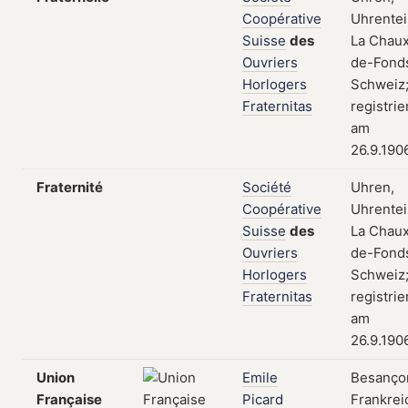
Coopérative
Uhrentei
Suisse
des
La Chau
Ouvriers
de-Fond
Horlogers
Schweiz
Fraternitas
registrie
am
26.9.190
Fraternité
Société
Uhren,
Coopérative
Uhrentei
Suisse
des
La Chau
Ouvriers
de-Fond
Horlogers
Schweiz
Fraternitas
registrie
am
26.9.190
Union
Emile
Besanço
Française
Picard
Frankrei