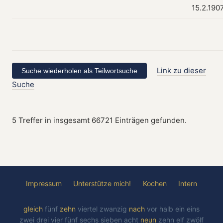
15.2.190
Link zu dieser
Suche
5 Treffer in insgesamt 66721 Einträgen gefunden.
Impressum
Unterstütze mich!
Kochen
Intern
gleich
fünf
zehn
viertel
zwanzig
nach
vor
halb
ein
eins
zwei
drei
vier
fünf
sechs
sieben
acht
neun
zehn
elf
zwölf