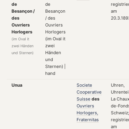
de
registrie
Besançon /
am
des
20.3.189
Ouvriers
Horlogers
(im Oval it
zwei Händen
und Sternen)
Unua
Societe
Uhren,
Cooperative
Uhrentei
Suisse
des
La Chau
Ouvriers
de-Fond
Horlogers,
Schweiz
Fraternitas
registrie
am