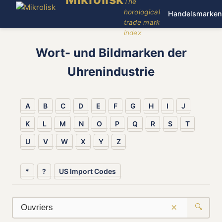
The
horological
Handelsmarken
trade mark
index
Wort- und Bildmarken der
Uhrenindustrie
A
B
C
D
E
F
G
H
I
J
K
L
M
N
O
P
Q
R
S
T
U
V
W
X
Y
Z
*
?
US Import Codes
×
🔍