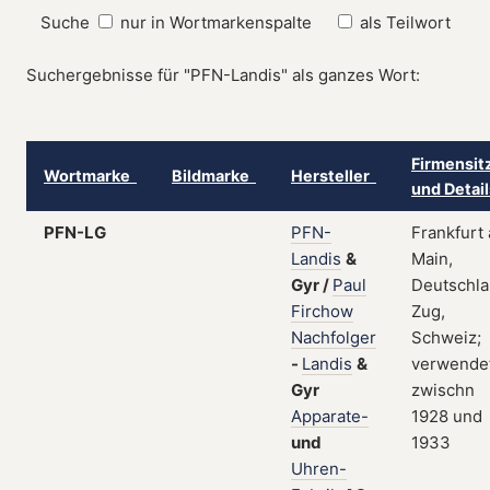
Suche
nur in Wortmarkenspalte
als Teilwort
Suchergebnisse für "PFN-Landis" als ganzes Wort:
Firmensit
Wortmarke
Bildmarke
Hersteller
und Detai
PFN-LG
PFN-
Frankfurt
Landis
&
Main,
Gyr
/
Paul
Deutschla
Firchow
Zug,
Nachfolger
Schweiz;
-
Landis
&
verwende
Gyr
zwischn
Apparate-
1928 und
und
1933
Uhren-