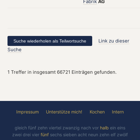
Fabrik
AG
Link zu dieser
Suche
1 Treffer in insgesamt 66721 Einträgen gefunden.
Impressum
Unterstütze mich!
Kochen
Intern
gleich
fünf
zehn
viertel
zwanzig
nach
vor
halb
ein
eins
zwei
drei
vier
fünf
sechs
sieben
acht
neun
zehn
elf
zwölf