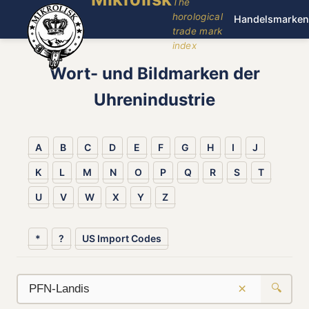
The
horological
Handelsmarken
trade mark
index
Wort- und Bildmarken der
Uhrenindustrie
A
B
C
D
E
F
G
H
I
J
K
L
M
N
O
P
Q
R
S
T
U
V
W
X
Y
Z
*
?
US Import Codes
×
🔍