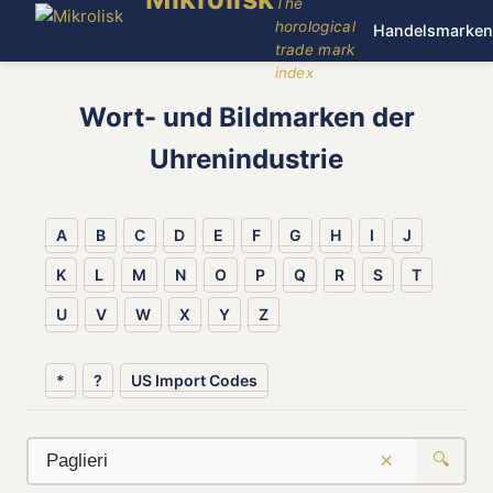
The
horological
Handelsmarken
trade mark
index
Wort- und Bildmarken der
Uhrenindustrie
A
B
C
D
E
F
G
H
I
J
K
L
M
N
O
P
Q
R
S
T
U
V
W
X
Y
Z
*
?
US Import Codes
×
🔍