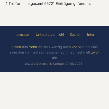
1 Treffer in insgesamt 66721 Einträgen gefunden.
Impressum
Unterstütze mich!
Kochen
Intern
gleich
fünf
zehn
viertel
zwanzig
nach
vor
halb
ein
eins
zwei
drei
vier
fünf
sechs
sieben
acht
neun
zehn
elf
zwölf
uhr
Letztes Datenbank-Update: 04.08.2026