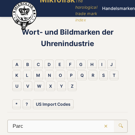
The
horological
Handelsmarken
trade mark
index
Wort- und Bildmarken der
Uhrenindustrie
A
B
C
D
E
F
G
H
I
J
K
L
M
N
O
P
Q
R
S
T
U
V
W
X
Y
Z
*
?
US Import Codes
×
🔍