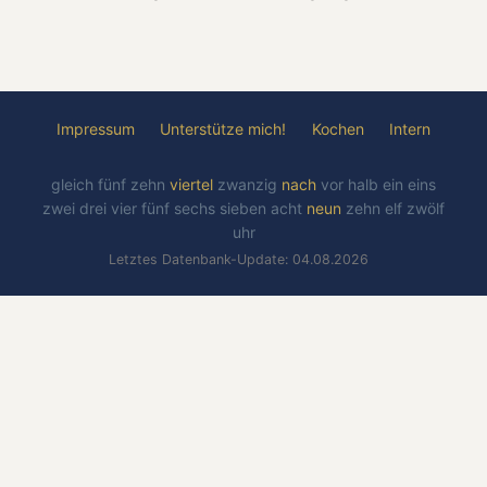
Impressum
Unterstütze mich!
Kochen
Intern
gleich
fünf
zehn
viertel
zwanzig
nach
vor
halb
ein
eins
zwei
drei
vier
fünf
sechs
sieben
acht
neun
zehn
elf
zwölf
uhr
Letztes Datenbank-Update: 04.08.2026