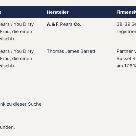
ke
Hersteller
Firmensi
A.
&
F.
Pears
Co.
38-39 Gr
registrie
Thomas
James
Barrett
Partner 
Russel St
am 17.6.
ink zu dieser Suche
funden.