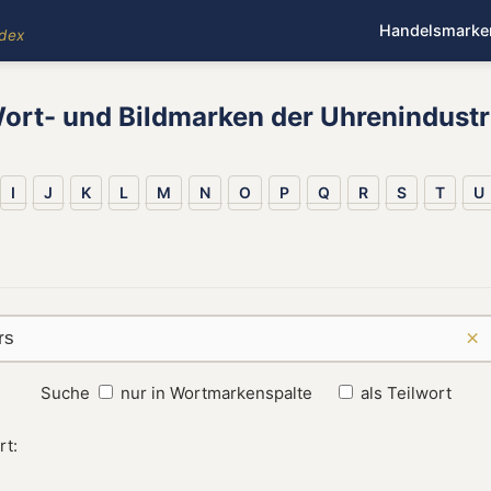
Handelsmarke
ndex
ort- und Bildmarken der Uhrenindustr
I
J
K
L
M
N
O
P
Q
R
S
T
U
×
Suche
nur in Wortmarkenspalte
als Teilwort
rt: