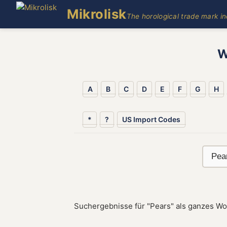
Mikrolisk
The horological trade mark i
W
A
B
C
D
E
F
G
H
*
?
US Import Codes
Suchergebnisse für "Pears" als ganzes Wo