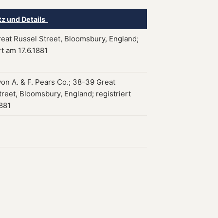
tz und Details
eat Russel Street, Bloomsbury, England;
rt am 17.6.1881
von A. & F. Pears Co.; 38-39 Great
reet, Bloomsbury, England; registriert
1881