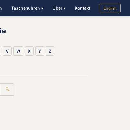
n
Taschenuhren ▾
Über ▾
Kontakt
English
ie
V
W
X
Y
Z
🔍