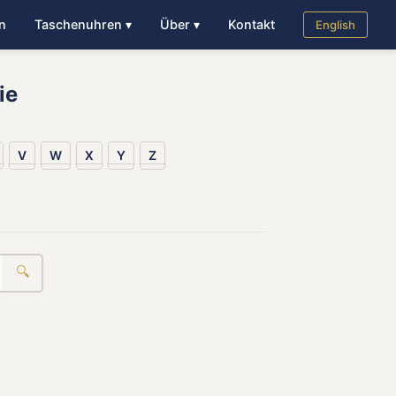
n
Taschenuhren ▾
Über ▾
Kontakt
English
ie
V
W
X
Y
Z
🔍