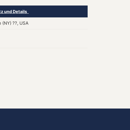
tz und Details
e (NY) ??, USA