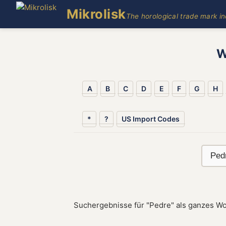
Mikrolisk
The horological trade mark i
W
A
B
C
D
E
F
G
H
*
?
US Import Codes
Suchergebnisse für "Pedre" als ganzes Wo