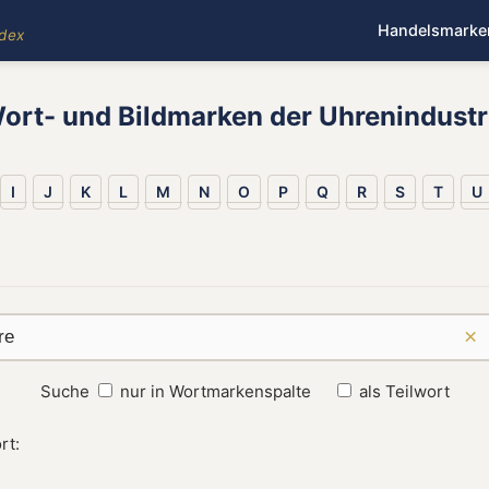
Handelsmarke
ndex
ort- und Bildmarken der Uhrenindustr
I
J
K
L
M
N
O
P
Q
R
S
T
U
×
Suche
nur in Wortmarkenspalte
als Teilwort
rt: