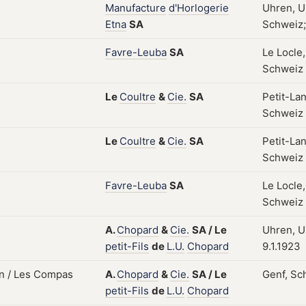
Manufacture
d'Horlogerie
Uhren, U
Etna
SA
Schweiz; 
Favre-Leuba
SA
Le Locle,
Schweiz
Le
Coultre
&
Cie.
SA
Petit-La
Schweiz
Le
Coultre
&
Cie.
SA
Petit-La
Schweiz
Favre-Leuba
SA
Le Locle,
Schweiz
A.
Chopard
&
Cie.
SA
/
Le
Uhren, Uh
petit-Fils
de
L.U.
Chopard
9.1.1923
A.
Chopard
&
Cie.
SA
/
Le
Genf, Sch
petit-Fils
de
L.U.
Chopard