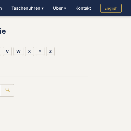
n
Taschenuhren ▾
Über ▾
Kontakt
English
ie
V
W
X
Y
Z
🔍