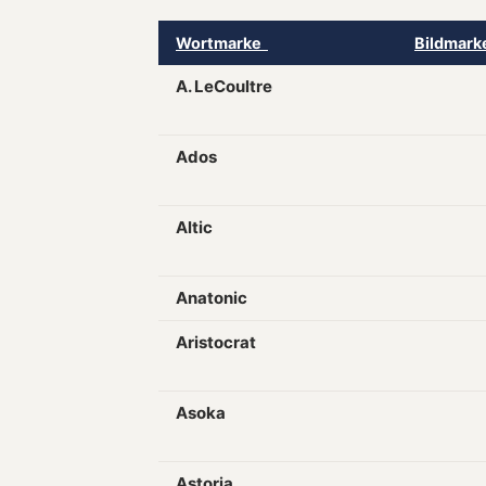
Wortmarke
Bildmar
A. LeCoultre
Ados
Altic
Anatonic
Aristocrat
Asoka
Astoria