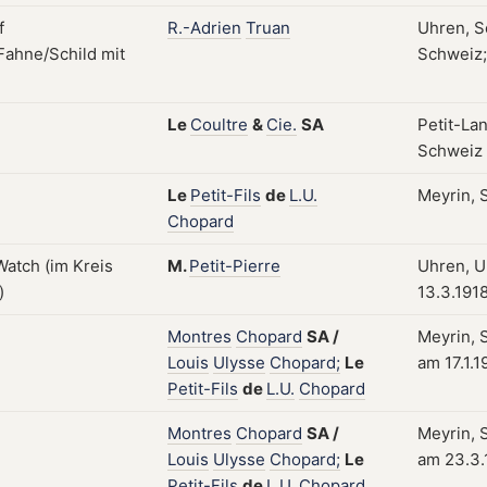
R.-Adrien
Truan
Uhren, S
Schweiz;
Le
Coultre
&
Cie.
SA
Petit-La
Schweiz
Le
Petit-Fils
de
L.U.
Meyrin, 
Chopard
M.
Petit-Pierre
Uhren, Uh
13.3.191
Montres
Chopard
SA
/
Meyrin, S
Louis
Ulysse
Chopard;
Le
am 17.1.1
Petit-Fils
de
L.U.
Chopard
Montres
Chopard
SA
/
Meyrin, S
Louis
Ulysse
Chopard;
Le
am 23.3.
Petit-Fils
de
L.U.
Chopard