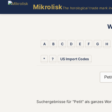
Mikrolisk
The horological trade mark i
W
A
B
C
D
E
F
G
H
*
?
US Import Codes
Suchergebnisse für "Petit" als ganzes Wor