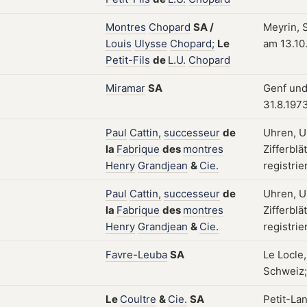
Montres
Chopard
SA
/
Meyrin, S
Louis
Ulysse
Chopard;
Le
am 13.10
Petit-Fils
de
L.U.
Chopard
Miramar
SA
Genf und
31.8.197
Paul
Cattin,
successeur
de
Uhren, U
la
Fabrique
des
montres
Zifferblä
Henry
Grandjean
&
Cie.
registrie
Paul
Cattin,
successeur
de
Uhren, U
la
Fabrique
des
montres
Zifferblä
Henry
Grandjean
&
Cie.
registrie
Favre-Leuba
SA
Le Locle,
Schweiz; 
Le
Coultre
&
Cie.
SA
Petit-La