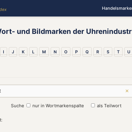
Handelsmarke
ndex
ort- und Bildmarken der Uhrenindustr
I
J
K
L
M
N
O
P
Q
R
S
T
U
×
Suche
nur in Wortmarkenspalte
als Teilwort
t: