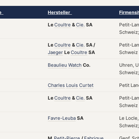
ke
Hersteller
Firmensi
Le
Coultre
&
Cie.
SA
Petit-La
Schweiz;
Le
Coultre
&
Cie.
SA
/
Petit-La
Jaeger
Le
Coultre
SA
Schweiz
Beaulieu
Watch
Co.
Uhren, U
Schweiz; 
Charles
Louis
Curtet
Petit La
Le
Coultre
&
Cie.
SA
Petit-La
Schweiz
Favre-Leuba
SA
Le Locle,
Schweiz;
M.
Petit-Pierre
/
Fabrique
Genf, Sc