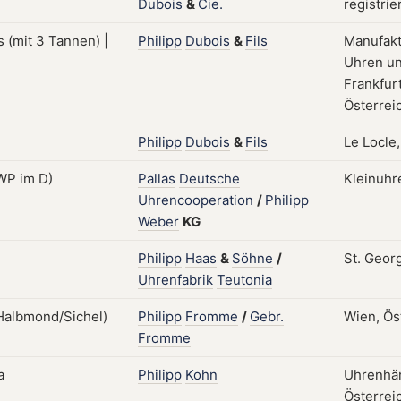
Dubois
&
Cie.
registrie
Philipp
Dubois
&
Fils
Manufakt
Uhren un
Frankfurt
Österrei
Philipp
Dubois
&
Fils
Le Locle
Pallas
Deutsche
Kleinuhr
Uhrencooperation
/
Philipp
Weber
KG
Philipp
Haas
&
Söhne
/
St. Geor
Uhrenfabrik
Teutonia
Philipp
Fromme
/
Gebr.
Wien, Ös
Fromme
Philipp
Kohn
Uhrenhän
Österreic