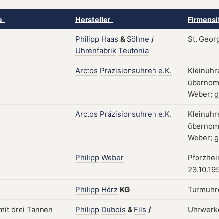
ke
Hersteller
Firmensi
Philipp
Haas
&
Söhne
/
St. Geor
Uhrenfabrik
Teutonia
Arctos
Präzisionsuhren
e.K.
Kleinuhr
übernomm
Weber; g
Arctos
Präzisionsuhren
e.K.
Kleinuhr
übernomm
Weber; g
Philipp
Weber
Pforzhei
23.10.19
Philipp
Hörz
KG
Turmuhre
Philipp
Dubois
&
Fils
/
Uhrwerke