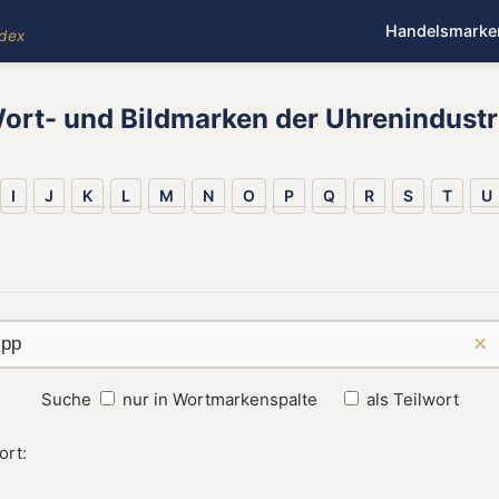
Handelsmarke
ndex
ort- und Bildmarken der Uhrenindustr
I
J
K
L
M
N
O
P
Q
R
S
T
U
×
Suche
nur in Wortmarkenspalte
als Teilwort
ort: