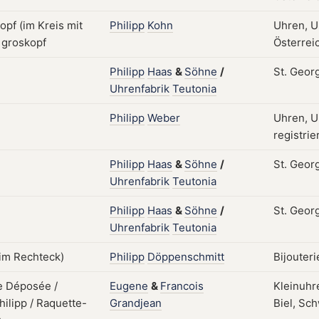
Philipp
Kohn
Uhren, U
Österreic
Philipp
Haas
&
Söhne
/
St. Geor
Uhrenfabrik
Teutonia
Philipp
Weber
Uhren, U
registrie
Philipp
Haas
&
Söhne
/
St. Geor
Uhrenfabrik
Teutonia
Philipp
Haas
&
Söhne
/
St. Geor
Uhrenfabrik
Teutonia
Philipp
Döppenschmitt
Bijouter
Eugene
&
Francois
Kleinuhr
Grandjean
Biel, Sch