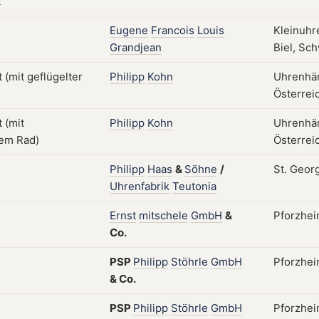
Eugene
Francois
Louis
Kleinuhr
Grandjean
Biel, Sch
Philipp
Kohn
Uhrenhän
Österreic
Philipp
Kohn
Uhrenhän
Österreic
Philipp
Haas
&
Söhne
/
St. Geor
Uhrenfabrik
Teutonia
Ernst
mitschele
GmbH
&
Pforzhei
Co.
PSP
Philipp
Stöhrle
GmbH
Pforzhei
&
Co.
PSP
Philipp
Stöhrle
GmbH
Pforzhei