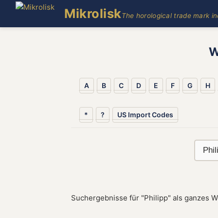
Mikrolisk
The horological trade mark i
W
A
B
C
D
E
F
G
H
*
?
US Import Codes
Suchergebnisse für "Philipp" als ganzes W