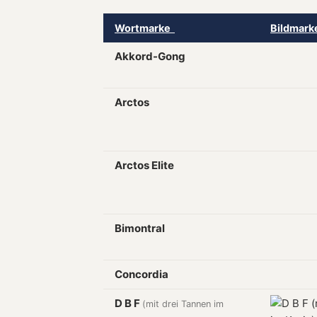
Wortmarke
Bildmar
Akkord-Gong
Arctos
Arctos Elite
Bimontral
Concordia
D B F
(mit drei Tannen im