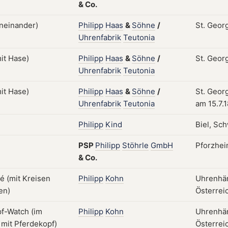
&
Co.
Philipp
Haas
&
Söhne
/
St. Geor
Uhrenfabrik
Teutonia
Philipp
Haas
&
Söhne
/
St. Geor
Uhrenfabrik
Teutonia
Philipp
Haas
&
Söhne
/
St. Geor
Uhrenfabrik
Teutonia
am 15.7.
Philipp
Kind
Biel, Sc
PSP
Philipp
Stöhrle
GmbH
Pforzhei
&
Co.
Philipp
Kohn
Uhrenhän
Österreic
Philipp
Kohn
Uhrenhän
Österreic