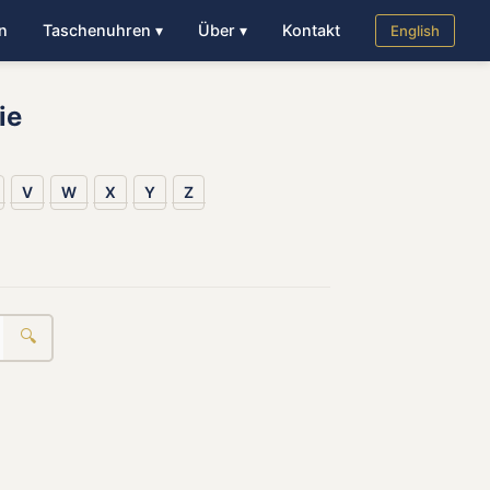
n
Taschenuhren ▾
Über ▾
Kontakt
English
ie
V
W
X
Y
Z
🔍