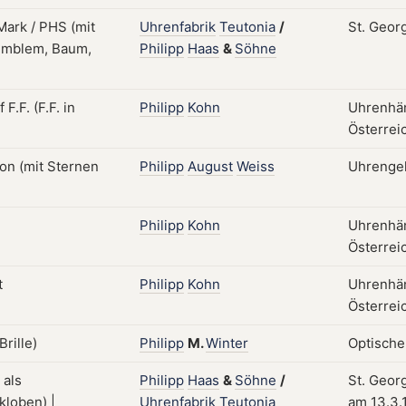
Uhrenfabrik
Teutonia
/
St. Geor
Philipp
Haas
&
Söhne
Philipp
Kohn
Uhrenhän
Österreic
Philipp
August
Weiss
Uhrengeh
Philipp
Kohn
Uhrenhän
Österreic
Philipp
Kohn
Uhrenhän
Österreic
Philipp
M.
Winter
Optische
Philipp
Haas
&
Söhne
/
St. Geor
Uhrenfabrik
Teutonia
am 13.3.