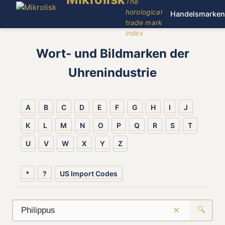
The
horological
Handelsmarken
trade mark
index
Wort- und Bildmarken der
Uhrenindustrie
A
B
C
D
E
F
G
H
I
J
K
L
M
N
O
P
Q
R
S
T
U
V
W
X
Y
Z
*
?
US Import Codes
×
🔍