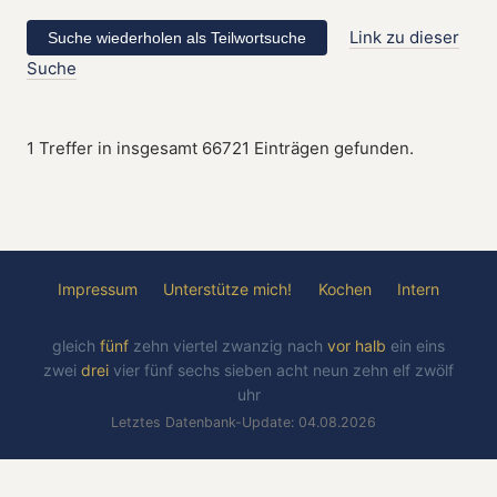
Link zu dieser
Suche
1 Treffer in insgesamt 66721 Einträgen gefunden.
Impressum
Unterstütze mich!
Kochen
Intern
gleich
fünf
zehn
viertel
zwanzig
nach
vor
halb
ein
eins
zwei
drei
vier
fünf
sechs
sieben
acht
neun
zehn
elf
zwölf
uhr
Letztes Datenbank-Update: 04.08.2026