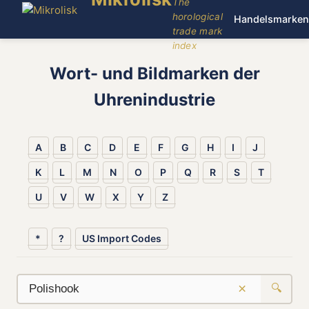
The
horological
Handelsmarken
trade mark
index
Wort- und Bildmarken der
Uhrenindustrie
A
B
C
D
E
F
G
H
I
J
K
L
M
N
O
P
Q
R
S
T
U
V
W
X
Y
Z
*
?
US Import Codes
×
🔍