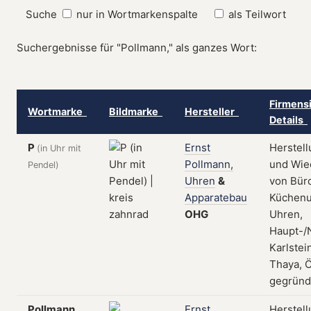
Suche
nur in Wortmarkenspalte
als Teilwort
Suchergebnisse für "Pollmann," als ganzes Wort:
Firmensi
Wortmarke
Bildmarke
Hersteller
Details
P
Ernst
Herstell
(in Uhr mit
Pollmann,
und Wie
Pendel)
Uhren
&
von Bür
Apparatebau
Küchenuh
OHG
Uhren,
Haupt-/
Karlstei
Thaya, Ö
gegründ
Pollmann
Ernst
Herstell