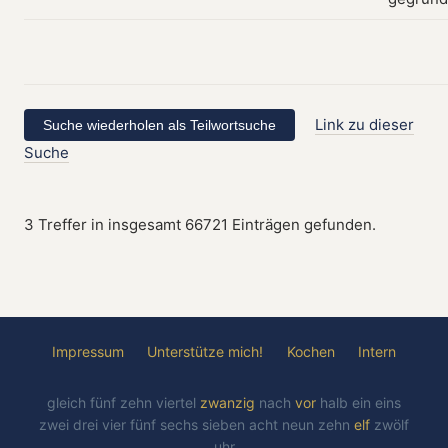
Link zu dieser
Suche
3 Treffer in insgesamt 66721 Einträgen gefunden.
Impressum
Unterstütze mich!
Kochen
Intern
gleich
fünf
zehn
viertel
zwanzig
nach
vor
halb
ein
eins
zwei
drei
vier
fünf
sechs
sieben
acht
neun
zehn
elf
zwölf
uhr