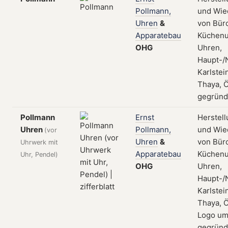
Pollmann,
und Wie
Uhren
&
von Bür
Apparatebau
Küchenuh
OHG
Uhren,
Haupt-/
Karlstei
Thaya, Ö
gegründ
Pollmann
Ernst
Herstell
Uhren
Pollmann,
und Wie
(vor
Uhren
&
von Bür
Uhrwerk mit
Apparatebau
Küchenuh
Uhr, Pendel)
OHG
Uhren,
Haupt-/
Karlstei
Thaya, Ö
Logo um
gegründ