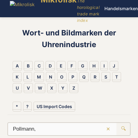
The
horological
Handelsmarken
trade mark
index
Wort- und Bildmarken der
Uhrenindustrie
A
B
C
D
E
F
G
H
I
J
K
L
M
N
O
P
Q
R
S
T
U
V
W
X
Y
Z
*
?
US Import Codes
×
🔍