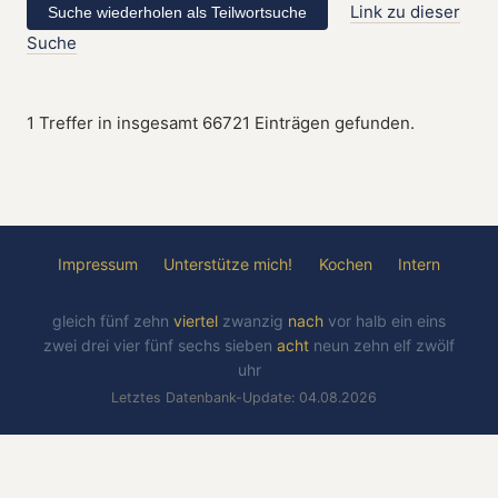
Link zu dieser
Suche
1 Treffer in insgesamt 66721 Einträgen gefunden.
Impressum
Unterstütze mich!
Kochen
Intern
gleich
fünf
zehn
viertel
zwanzig
nach
vor
halb
ein
eins
zwei
drei
vier
fünf
sechs
sieben
acht
neun
zehn
elf
zwölf
uhr
Letztes Datenbank-Update: 04.08.2026