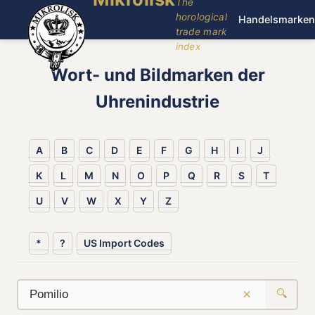
The
horological
Handelsmarken
trade mark
index
Wort- und Bildmarken der
Uhrenindustrie
A
B
C
D
E
F
G
H
I
J
K
L
M
N
O
P
Q
R
S
T
U
V
W
X
Y
Z
*
?
US Import Codes
×
🔍