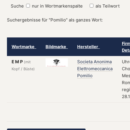
Suche
nur in Wortmarkenspalte
als Teilwort
Suchergebnisse für "Pomilio" als ganzes Wort:
Fir
Wortmarke
Bildmarke
Hersteller
Det
E M P
Societa
Anonima
Uhr
(mit
Elettromeccanica
Cho
Kopf / Büste)
Pomilio
Mes
Rom,
regi
28.1