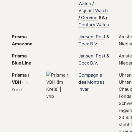
Watch
/
Vigilant
Watch
/
Cervine
SA
/
Century
Watch
Prisma
Jansen,
Post
&
Amste
Amazone
Cocx
B.V.
Niede
Prisma
Jansen,
Post
&
Amste
Blue Line
Cocx
B.V.
Niede
Prisma /
Compagnie
Uhren
VBH
des
Montres
Uhrent
(im
Invar
Chaux
Kreis)
Fonds
Schwe
regist
23.6.1
steht 
de He