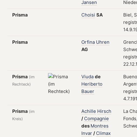
Jansen
Niede
Prisma
Choisi
SA
Biel, 
regist
14.9.1
Prisma
Orfina
Uhren
Grenc
AG
Schwe
regist
22.12.
Prisma
Viuda
de
Bueno
(im
Heriberto
Argent
Rechteck)
Bauer
regist
4.7.19
Prisma
Achille
Hirsch
La Ch
(im
/
Compagnie
Fonds
Kreis)
des
Montres
Schwe
Invar
/
Climax