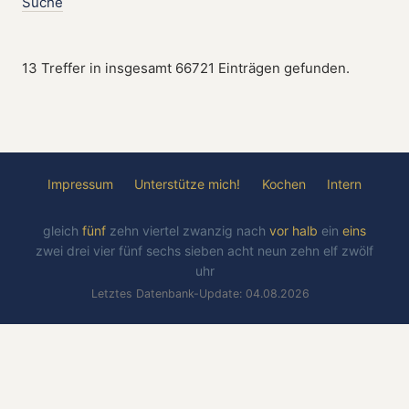
Suche
13 Treffer in insgesamt 66721 Einträgen gefunden.
Impressum
Unterstütze mich!
Kochen
Intern
gleich
fünf
zehn
viertel
zwanzig
nach
vor
halb
ein
eins
zwei
drei
vier
fünf
sechs
sieben
acht
neun
zehn
elf
zwölf
uhr
Letztes Datenbank-Update: 04.08.2026