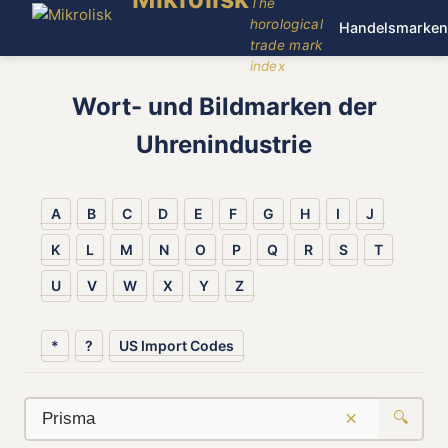
The
horological
Handelsmarken
trade mark
index
Wort- und Bildmarken der
Uhrenindustrie
A
B
C
D
E
F
G
H
I
J
K
L
M
N
O
P
Q
R
S
T
U
V
W
X
Y
Z
*
?
US Import Codes
×
🔍