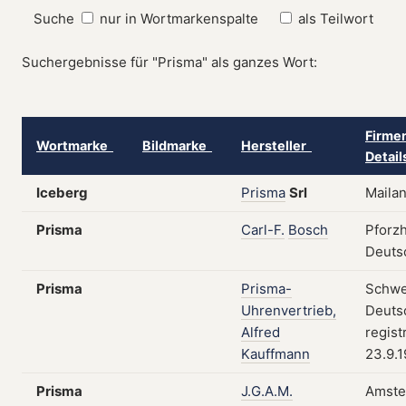
Suche
nur in Wortmarkenspalte
als Teilwort
Suchergebnisse für "Prisma" als ganzes Wort:
Firmen
Wortmarke
Bildmarke
Hersteller
Detai
Iceberg
Prisma
Srl
Mailan
Prisma
Carl-F.
Bosch
Pforz
Deuts
Prisma
Prisma-
Schwe
Uhrenvertrieb,
Deuts
Alfred
regist
Kauffmann
23.9.
Prisma
J.G.A.M.
Amste