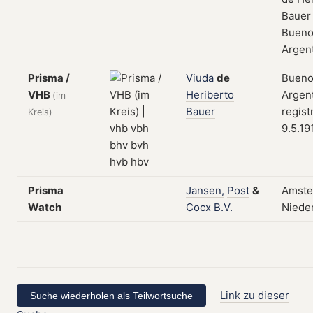
Bauer
Bueno
Argen
Prisma /
Viuda
de
Bueno
VHB
Heriberto
Argent
(im
Bauer
regist
Kreis)
9.5.19
Prisma
Jansen,
Post
&
Amste
Watch
Cocx
B.V.
Niede
Link zu dieser