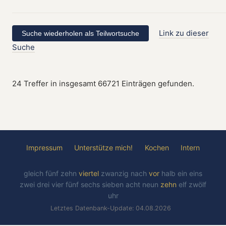
Link zu dieser
Suche
24 Treffer in insgesamt 66721 Einträgen gefunden.
Impressum
Unterstütze mich!
Kochen
Intern
gleich
fünf
zehn
viertel
zwanzig
nach
vor
halb
ein
eins
zwei
drei
vier
fünf
sechs
sieben
acht
neun
zehn
elf
zwölf
uhr
Letztes Datenbank-Update: 04.08.2026