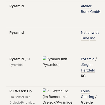
Pyramid
Atelier
Bunz
GmbH
Pyramid
Nationwide
Time
Inc.
Pyramid
Pyramid
/
(mit
Jürgen
Pyramide)
Herzfeld
KG
R.I. Watch Co.
Louis
Goering
/
(im Banner mit
Vve
de
Dreieck/Pyramide,