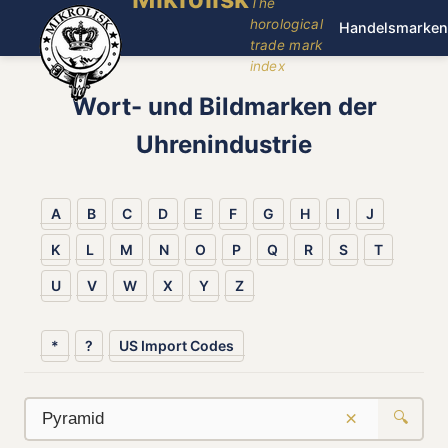
The
horological
Handelsmarken
trade mark
index
Wort- und Bildmarken der
Uhrenindustrie
A
B
C
D
E
F
G
H
I
J
K
L
M
N
O
P
Q
R
S
T
U
V
W
X
Y
Z
*
?
US Import Codes
×
🔍