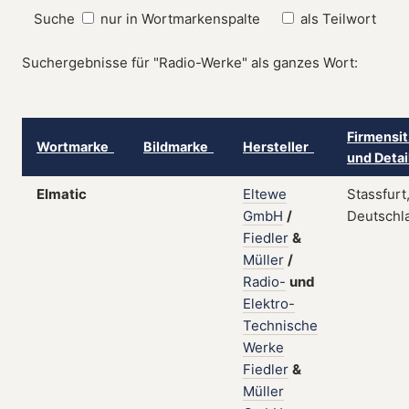
Suche
nur in Wortmarkenspalte
als Teilwort
Suchergebnisse für "Radio-Werke" als ganzes Wort:
Firmensit
Wortmarke
Bildmarke
Hersteller
und Deta
Elmatic
Eltewe
Stassfurt
GmbH
/
Deutschl
Fiedler
&
Müller
/
Radio-
und
Elektro-
Technische
Werke
Fiedler
&
Müller