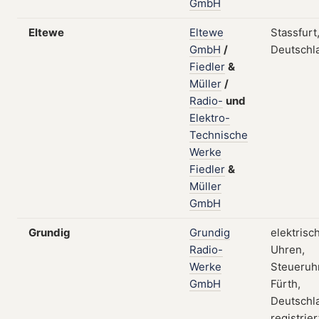
GmbH
Eltewe
Eltewe
Stassfurt
GmbH
/
Deutschl
Fiedler
&
Müller
/
Radio-
und
Elektro-
Technische
Werke
Fiedler
&
Müller
GmbH
Grundig
Grundig
elektrisc
Radio-
Uhren,
Werke
Steueruh
GmbH
Fürth,
Deutschl
registrier