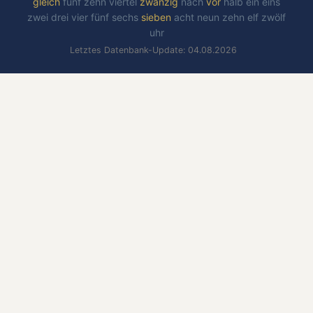
gleich
fünf
zehn
viertel
zwanzig
nach
vor
halb
ein
eins
zwei
drei
vier
fünf
sechs
sieben
acht
neun
zehn
elf
zwölf
uhr
Letztes Datenbank-Update: 04.08.2026