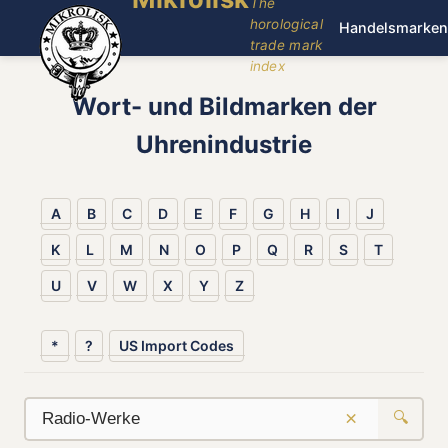
The
horological
Handelsmarken
trade mark
index
Wort- und Bildmarken der
Uhrenindustrie
A
B
C
D
E
F
G
H
I
J
K
L
M
N
O
P
Q
R
S
T
U
V
W
X
Y
Z
*
?
US Import Codes
×
🔍