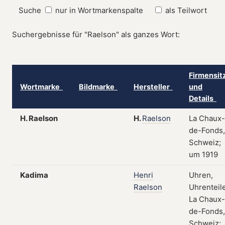
Suche
nur in Wortmarkenspalte
als Teilwort
Suchergebnisse für "Raelson" als ganzes Wort:
Firmensit
Wortmarke
Bildmarke
Hersteller
und
Details
H. Raelson
H.
Raelson
La Chaux-
de-Fonds,
Schweiz;
um 1919
Kadima
Henri
Uhren,
Raelson
Uhrenteile
La Chaux-
de-Fonds,
Schweiz;