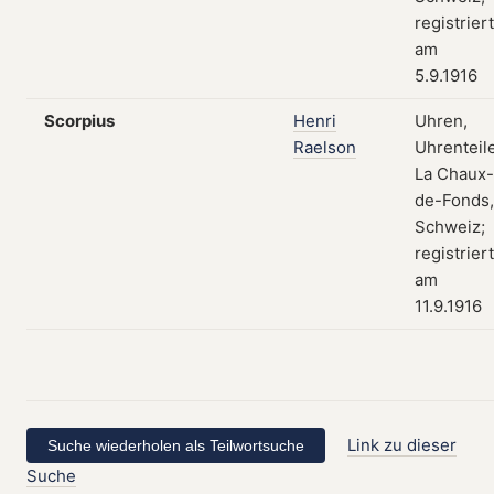
registriert
am
5.9.1916
Scorpius
Henri
Uhren,
Raelson
Uhrenteile
La Chaux-
de-Fonds,
Schweiz;
registriert
am
11.9.1916
Link zu dieser
Suche