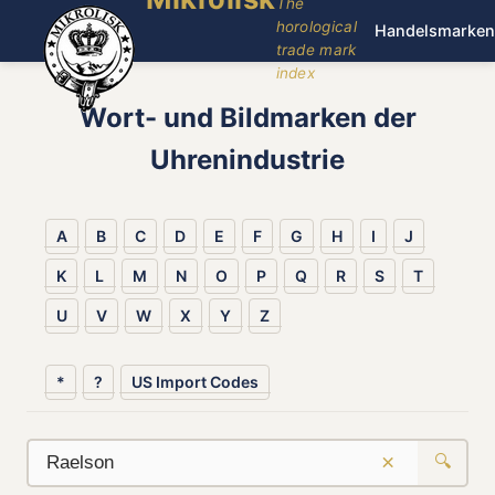
The
horological
Handelsmarken
trade mark
index
Wort- und Bildmarken der
Uhrenindustrie
A
B
C
D
E
F
G
H
I
J
K
L
M
N
O
P
Q
R
S
T
U
V
W
X
Y
Z
*
?
US Import Codes
×
🔍