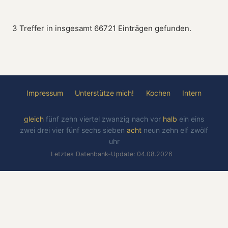
3 Treffer in insgesamt 66721 Einträgen gefunden.
Impressum
Unterstütze mich!
Kochen
Intern
gleich
fünf
zehn
viertel
zwanzig
nach
vor
halb
ein
eins
zwei
drei
vier
fünf
sechs
sieben
acht
neun
zehn
elf
zwölf
uhr
Letztes Datenbank-Update: 04.08.2026