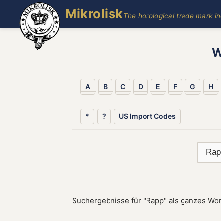
Mikrolisk
The horological trade mark i
W
A
B
C
D
E
F
G
H
*
?
US Import Codes
Suchergebnisse für "Rapp" als ganzes Wor