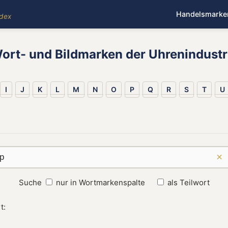
Handelsmarke
ndex
ort- und Bildmarken der Uhrenindustr
I
J
K
L
M
N
O
P
Q
R
S
T
U
×
Suche
nur in Wortmarkenspalte
als Teilwort
t: