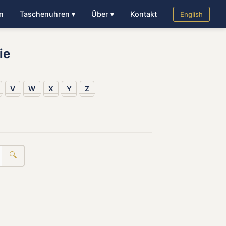
n
Taschenuhren ▾
Über ▾
Kontakt
English
ie
V
W
X
Y
Z
🔍