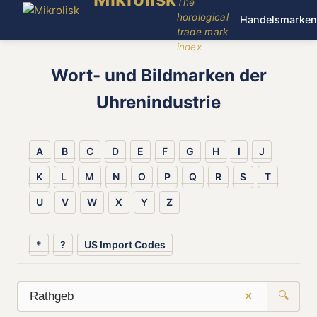
The
horological
Handelsmarken
trade mark
index
Wort- und Bildmarken der
Uhrenindustrie
A
B
C
D
E
F
G
H
I
J
K
L
M
N
O
P
Q
R
S
T
U
V
W
X
Y
Z
*
?
US Import Codes
×
🔍