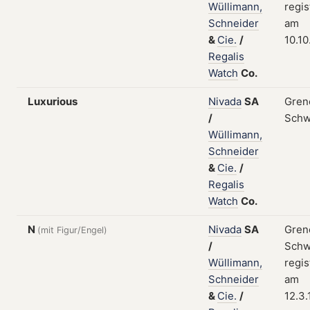
Wüllimann,
regis
Schneider
am
&
Cie.
/
10.10
Regalis
Watch
Co.
Luxurious
Nivada
SA
Gren
/
Schw
Wüllimann,
Schneider
&
Cie.
/
Regalis
Watch
Co.
N
Nivada
SA
Gren
(mit Figur/Engel)
/
Schw
Wüllimann,
regis
Schneider
am
&
Cie.
/
12.3