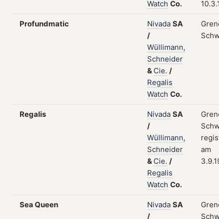
Watch
Co.
10.3
Profundmatic
Nivada
SA
Gren
/
Schw
Wüllimann,
Schneider
&
Cie.
/
Regalis
Watch
Co.
Regalis
Nivada
SA
Gren
/
Schw
Wüllimann,
regis
Schneider
am
&
Cie.
/
3.9.
Regalis
Watch
Co.
Sea Queen
Nivada
SA
Gren
/
Schw