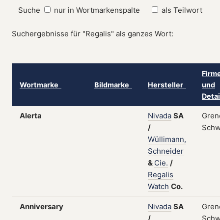
Suche
nur in Wortmarkenspalte
als Teilwort
Suchergebnisse für "Regalis" als ganzes Wort:
Firm
Wortmarke
Bildmarke
Hersteller
und
Deta
Alerta
Nivada
SA
Gren
/
Schw
Wüllimann,
Schneider
&
Cie.
/
Regalis
Watch
Co.
Anniversary
Nivada
SA
Gren
/
Schw