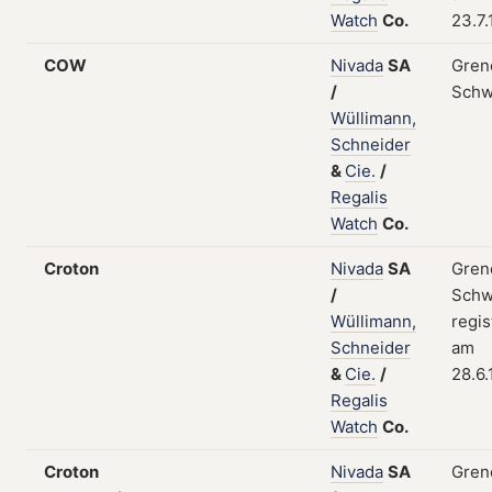
Watch
Co.
23.7
COW
Nivada
SA
Gren
/
Schw
Wüllimann,
Schneider
&
Cie.
/
Regalis
Watch
Co.
Croton
Nivada
SA
Gren
/
Schw
Wüllimann,
regis
Schneider
am
&
Cie.
/
28.6
Regalis
Watch
Co.
Croton
Nivada
SA
Gren