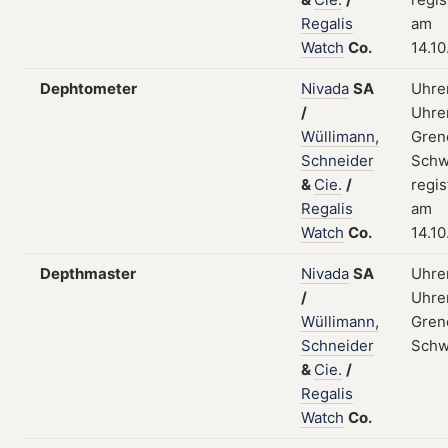
Regalis
am
Watch
Co.
14.10
Dephtometer
Nivada
SA
Uhre
/
Uhren
Wüllimann,
Gren
Schneider
Schw
&
Cie.
/
regis
Regalis
am
Watch
Co.
14.10
Depthmaster
Nivada
SA
Uhre
/
Uhren
Wüllimann,
Gren
Schneider
Schw
&
Cie.
/
Regalis
Watch
Co.