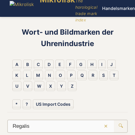
The
horological
Handelsmarken
trade mark
index
Wort- und Bildmarken der
Uhrenindustrie
A
B
C
D
E
F
G
H
I
J
K
L
M
N
O
P
Q
R
S
T
U
V
W
X
Y
Z
*
?
US Import Codes
×
🔍