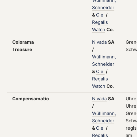
Wüllimann,
Schneider
&
Cie.
/
Regalis
Watch
Co.
Colorama
Nivada
SA
Gren
Treasure
/
Schw
Wüllimann,
Schneider
&
Cie.
/
Regalis
Watch
Co.
Compensamatic
Nivada
SA
Uhre
/
Uhren
Wüllimann,
Gren
Schneider
Schw
&
Cie.
/
regis
Regalis
am