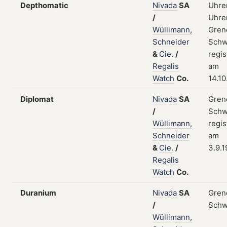
Depthomatic
Nivada
SA
Uhre
/
Uhren
Wüllimann,
Gren
Schneider
Schw
&
Cie.
/
regis
Regalis
am
Watch
Co.
14.10
Diplomat
Nivada
SA
Gren
/
Schw
Wüllimann,
regis
Schneider
am
&
Cie.
/
3.9.
Regalis
Watch
Co.
Duranium
Nivada
SA
Gren
/
Schw
Wüllimann,