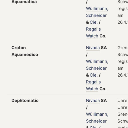
Aquamatica
/
Schw
Wüllimann,
regis
Schneider
am
&
Cie.
/
26.4
Regalis
Watch
Co.
Croton
Nivada
SA
Gren
Aquamedico
/
Schw
Wüllimann,
regis
Schneider
am
&
Cie.
/
26.4
Regalis
Watch
Co.
Dephtomatic
Nivada
SA
Uhre
/
Uhren
Wüllimann,
Gren
Schneider
Schw
&
Cie.
/
regis