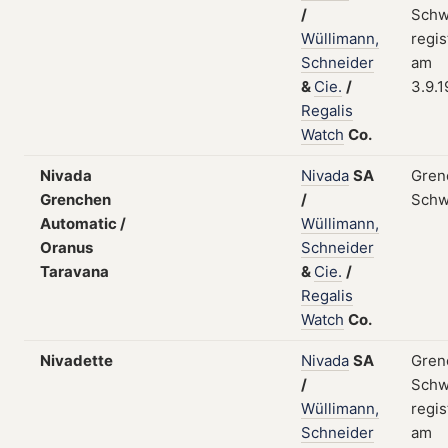
/
Schw
Wüllimann,
regis
Schneider
am
&
Cie.
/
3.9.
Regalis
Watch
Co.
Nivada
Nivada
SA
Gren
Grenchen
/
Schw
Automatic /
Wüllimann,
Oranus
Schneider
Taravana
&
Cie.
/
Regalis
Watch
Co.
Nivadette
Nivada
SA
Gren
/
Schw
Wüllimann,
regis
Schneider
am