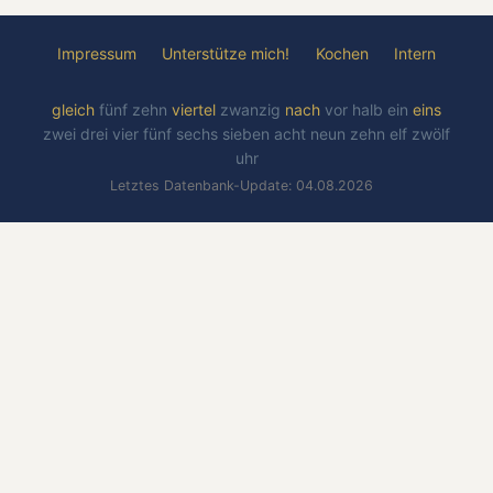
Impressum
Unterstütze mich!
Kochen
Intern
gleich
fünf
zehn
viertel
zwanzig
nach
vor
halb
ein
eins
zwei
drei
vier
fünf
sechs
sieben
acht
neun
zehn
elf
zwölf
uhr
Letztes Datenbank-Update: 04.08.2026