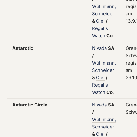
Wüllimann,
regis
Schneider
am
&
Cie.
/
13.9
Regalis
Watch
Co.
Antarctic
Nivada
SA
Gren
/
Schw
Wüllimann,
regis
Schneider
am
&
Cie.
/
29.10
Regalis
Watch
Co.
Antarctic Circle
Nivada
SA
Gren
/
Schw
Wüllimann,
Schneider
&
Cie.
/