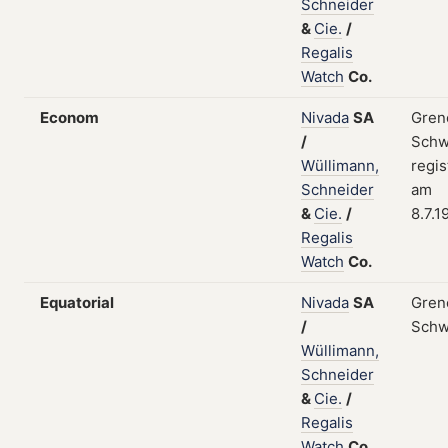
Schneider
&
Cie.
/
Regalis
Watch
Co.
Econom
Nivada
SA
Gren
/
Schw
Wüllimann,
regis
Schneider
am
&
Cie.
/
8.7.1
Regalis
Watch
Co.
Equatorial
Nivada
SA
Gren
/
Schw
Wüllimann,
Schneider
&
Cie.
/
Regalis
Watch
Co.