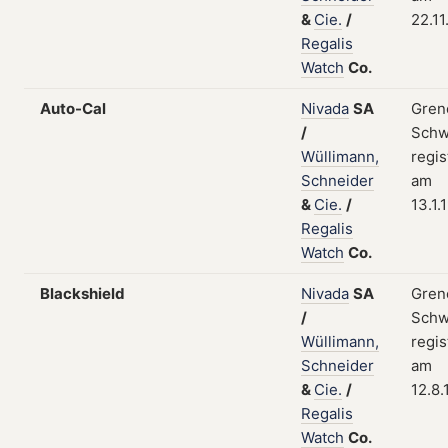
&
Cie.
/
22.11
Regalis
Watch
Co.
Auto-Cal
Nivada
SA
Gren
/
Schw
Wüllimann,
regis
Schneider
am
&
Cie.
/
13.1.
Regalis
Watch
Co.
Blackshield
Nivada
SA
Gren
/
Schw
Wüllimann,
regis
Schneider
am
&
Cie.
/
12.8.
Regalis
Watch
Co.