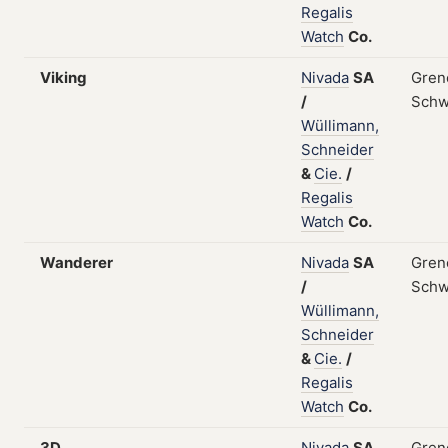
Regalis
Watch
Co.
Viking
Nivada
SA
Gren
/
Schw
Wüllimann,
Schneider
&
Cie.
/
Regalis
Watch
Co.
Wanderer
Nivada
SA
Gren
/
Schw
Wüllimann,
Schneider
&
Cie.
/
Regalis
Watch
Co.
3D
Nivada
SA
Gren