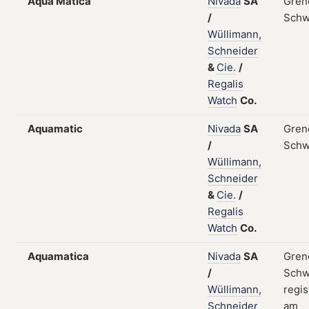
Aqua Matica
Nivada
SA
Gren
/
Schw
Wüllimann,
Schneider
&
Cie.
/
Regalis
Watch
Co.
Aquamatic
Nivada
SA
Gren
/
Schw
Wüllimann,
Schneider
&
Cie.
/
Regalis
Watch
Co.
Aquamatica
Nivada
SA
Gren
/
Schw
Wüllimann,
regis
Schneider
am