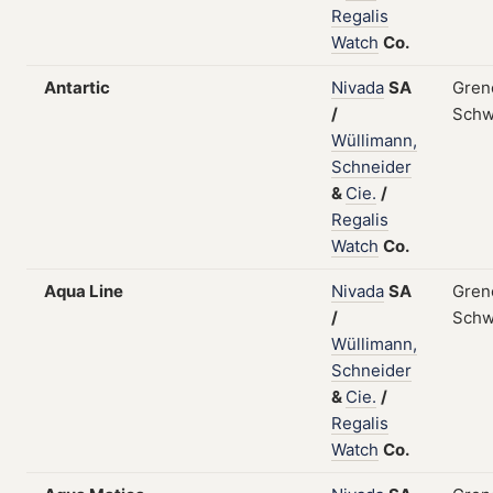
Regalis
Watch
Co.
Antartic
Nivada
SA
Gren
/
Schw
Wüllimann,
Schneider
&
Cie.
/
Regalis
Watch
Co.
Aqua Line
Nivada
SA
Gren
/
Schw
Wüllimann,
Schneider
&
Cie.
/
Regalis
Watch
Co.