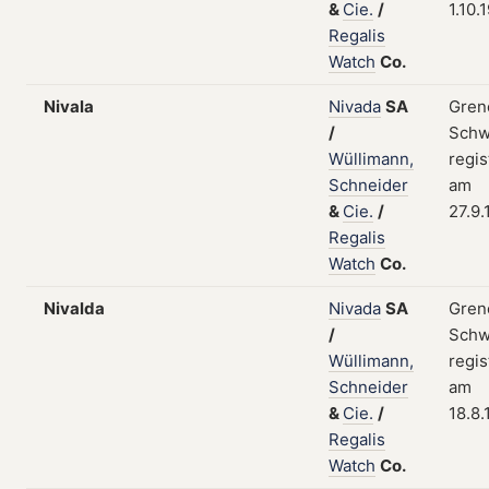
&
Cie.
/
1.10.
Regalis
Watch
Co.
Nivala
Nivada
SA
Gren
/
Schw
Wüllimann,
regis
Schneider
am
&
Cie.
/
27.9.
Regalis
Watch
Co.
Nivalda
Nivada
SA
Gren
/
Schw
Wüllimann,
regis
Schneider
am
&
Cie.
/
18.8
Regalis
Watch
Co.