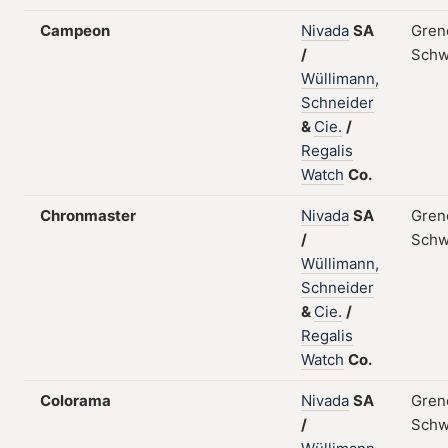
Campeon
Nivada
SA
Gren
/
Schw
Wüllimann,
Schneider
&
Cie.
/
Regalis
Watch
Co.
Chronmaster
Nivada
SA
Gren
/
Schw
Wüllimann,
Schneider
&
Cie.
/
Regalis
Watch
Co.
Colorama
Nivada
SA
Gren
/
Schw