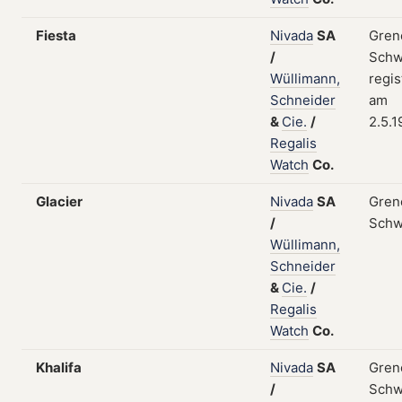
Fiesta
Nivada
SA
Gren
/
Schw
Wüllimann,
regis
Schneider
am
&
Cie.
/
2.5.
Regalis
Watch
Co.
Glacier
Nivada
SA
Gren
/
Schw
Wüllimann,
Schneider
&
Cie.
/
Regalis
Watch
Co.
Khalifa
Nivada
SA
Gren
/
Schw