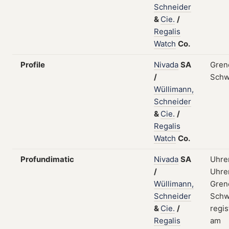
Schneider
&
Cie.
/
Regalis
Watch
Co.
Profile
Nivada
SA
Gren
/
Schw
Wüllimann,
Schneider
&
Cie.
/
Regalis
Watch
Co.
Profundimatic
Nivada
SA
Uhre
/
Uhren
Wüllimann,
Gren
Schneider
Schw
&
Cie.
/
regis
Regalis
am