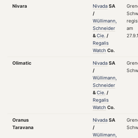
Nivara
Nivada
SA
Gren
/
Schw
Wüllimann,
regis
Schneider
am
&
Cie.
/
27.9.
Regalis
Watch
Co.
Olimatic
Nivada
SA
Gren
/
Schw
Wüllimann,
Schneider
&
Cie.
/
Regalis
Watch
Co.
Oranus
Nivada
SA
Gren
Taravana
/
Schw
Wüllimann,