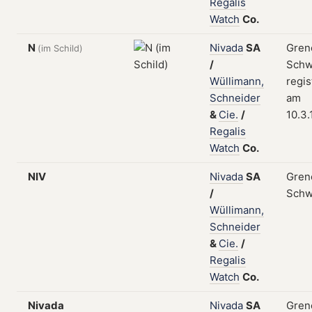
Regalis
Watch
Co.
N
Nivada
SA
Gren
(im Schild)
/
Schw
Wüllimann,
regis
Schneider
am
&
Cie.
/
10.3
Regalis
Watch
Co.
NIV
Nivada
SA
Gren
/
Schw
Wüllimann,
Schneider
&
Cie.
/
Regalis
Watch
Co.
Nivada
Nivada
SA
Gren