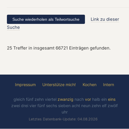
Link zu dieser
Suche
25 Treffer in insgesamt 66721 Einträgen gefunden.
Impressum
Unterstütze mich!
Kochen
Intern
gleich
fünf
zehn
viertel
zwanzig
nach
vor
halb
ein
eins
zwei
drei
vier
fünf
sechs
sieben
acht
neun
zehn
elf
zwölf
uhr
Letztes Datenbank-Update: 04.08.2026