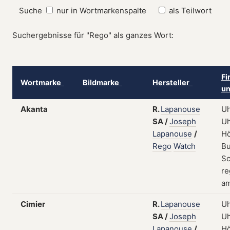
Suche
nur in Wortmarkenspalte
als Teilwort
Suchergebnisse für "Rego" als ganzes Wort:
Fi
Wortmarke
Bildmarke
Hersteller
un
Akanta
R.
Lapanouse
Uh
SA
/
Joseph
Uh
Lapanouse
/
Hö
Rego
Watch
Bu
Sc
re
am
Cimier
R.
Lapanouse
Uh
SA
/
Joseph
Uh
Lapanouse
/
Hö