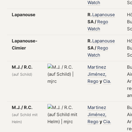
Watch
S
Lapanouse
R.
Lapanouse
Hö
SA
/
Rego
Bu
Watch
S
Lapanouse-
R.
Lapanouse
Hö
Cimier
SA
/
Rego
Bu
Watch
S
M.J. / R.C.
Martinez
B
Jiménez,
Ai
(auf Schild)
Rego
y
Cia.
Ar
re
am
M.J. / R.C.
Martinez
B
Jiménez,
Ai
(auf Schild mit
Rego
y
Cia.
Ar
Helm)
re