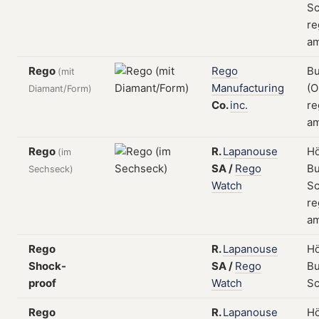
Sc
re
am
Rego
Rego
Bu
(mit
Manufacturing
(O
Diamant/Form)
Co.
inc.
re
am
Rego
R.
Lapanouse
Hö
(im
SA
/
Rego
Bu
Sechseck)
Watch
Sc
re
am
Rego
R.
Lapanouse
Hö
Shock-
SA
/
Rego
Bu
proof
Watch
S
Rego
R.
Lapanouse
Hö