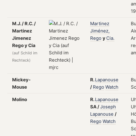
a
19
M.J. / R.C. /
Martinez
B
Martinez
Jiménez,
Ai
Jimenez
Rego
y
Cia.
Ar
Rego y Cia
re
am
(auf Schild im
Rechteck)
Mickey-
R.
Lapanouse
Bu
Mouse
/
Rego
Watch
S
Molino
R.
Lapanouse
Uh
SA
/
Joseph
Uh
Lapanouse
/
Hö
Rego
Watch
Bu
Sc
re