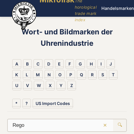
The
horological
Handelsmarken
trade mark
index
Wort- und Bildmarken der
Uhrenindustrie
A
B
C
D
E
F
G
H
I
J
K
L
M
N
O
P
Q
R
S
T
U
V
W
X
Y
Z
*
?
US Import Codes
×
🔍