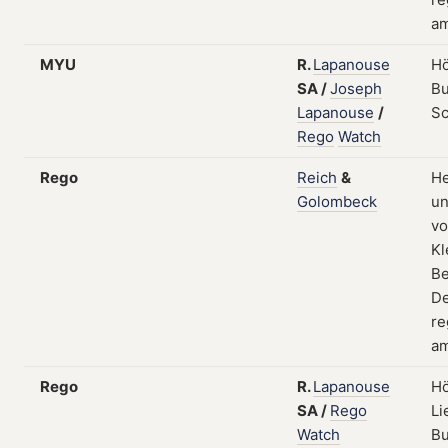
am
MYU
R.
Lapanouse
Hö
SA
/
Joseph
Bu
Lapanouse
/
S
Rego
Watch
Rego
Reich
&
He
Golombeck
un
v
Kl
Be
De
re
am
Rego
R.
Lapanouse
Hö
SA
/
Rego
Li
Watch
Bu