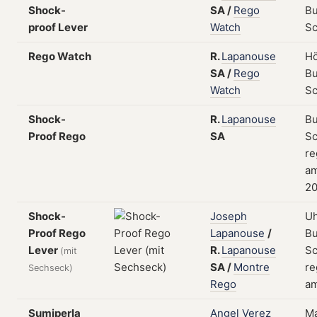
Shock-
SA
/
Rego
Bu
proof Lever
Watch
S
Rego Watch
R.
Lapanouse
Hö
SA
/
Rego
Bu
Watch
S
Shock-
R.
Lapanouse
Bu
Proof Rego
SA
Sc
re
a
20
Shock-
Joseph
Uh
Proof Rego
Lapanouse
/
Bu
Lever
R.
Lapanouse
Sc
(mit
SA
/
Montre
re
Sechseck)
Rego
am
Sumiperla
Angel
Verez
Ma