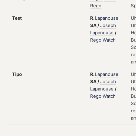
Rego
Sp
Test
R.
Lapanouse
Uh
SA
/
Joseph
Uh
Lapanouse
/
Hö
Rego
Watch
Bu
Sc
re
am
Tipo
R.
Lapanouse
Uh
SA
/
Joseph
Uh
Lapanouse
/
Hö
Rego
Watch
Bu
Sc
re
am