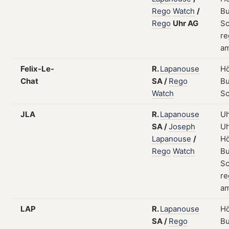
Rego
Watch
/
Bu
Rego
Uhr
AG
Sc
re
am
Felix-Le-
R.
Lapanouse
Hö
Chat
SA
/
Rego
Bu
Watch
S
JLA
R.
Lapanouse
Uh
SA
/
Joseph
Uh
Lapanouse
/
Hö
Rego
Watch
Bu
Sc
re
am
LAP
R.
Lapanouse
Hö
SA
/
Rego
Bu