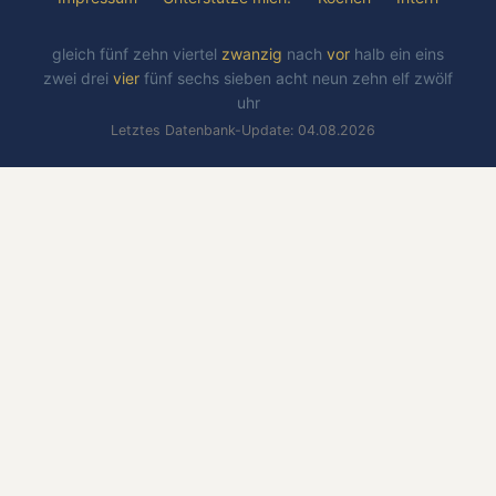
gleich
fünf
zehn
viertel
zwanzig
nach
vor
halb
ein
eins
zwei
drei
vier
fünf
sechs
sieben
acht
neun
zehn
elf
zwölf
uhr
Letztes Datenbank-Update: 04.08.2026