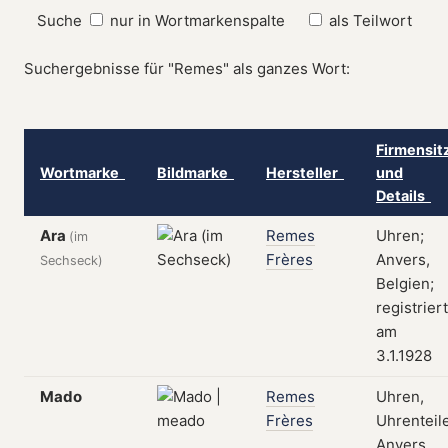
Suche
nur in Wortmarkenspalte
als Teilwort
Suchergebnisse für "Remes" als ganzes Wort:
Firmensit
Wortmarke
Bildmarke
Hersteller
und
Details
Ara
Remes
Uhren;
(im
Frères
Anvers,
Sechseck)
Belgien;
registriert
am
3.1.1928
Mado
Remes
Uhren,
Frères
Uhrenteile
Anvers,