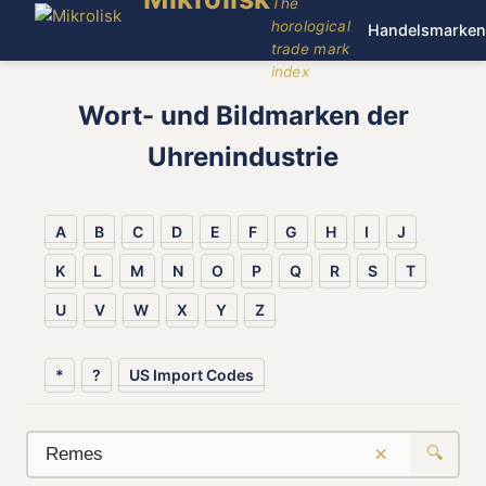
The
horological
Handelsmarken
trade mark
index
Wort- und Bildmarken der
Uhrenindustrie
A
B
C
D
E
F
G
H
I
J
K
L
M
N
O
P
Q
R
S
T
U
V
W
X
Y
Z
*
?
US Import Codes
×
🔍