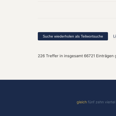
L
226 Treffer in insgesamt 66721 Einträgen 
gleich
fünf
zehn
vierte