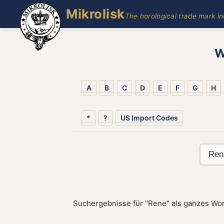
Mikrolisk
The horological trade mark i
W
A
B
C
D
E
F
G
H
*
?
US Import Codes
Suchergebnisse für "Rene" als ganzes Wor