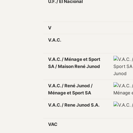
U.F. / El Nacional
V
V.A.C.
V.A.C. / Ménage et Sport
SA / Maison René Junod
V.A.C. / René Junod /
Ménage et Sport SA
V.A.C. / Rene Junod S.A.
VAC