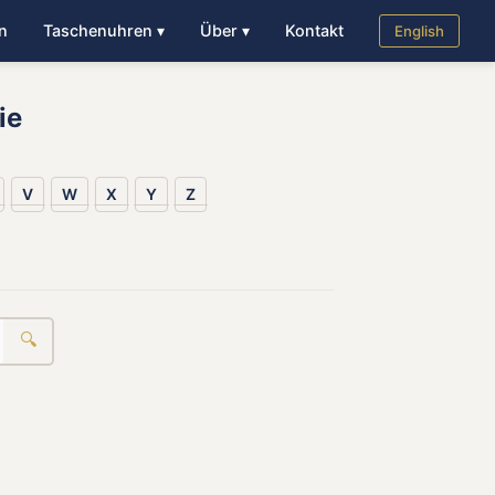
n
Taschenuhren ▾
Über ▾
Kontakt
English
ie
V
W
X
Y
Z
🔍