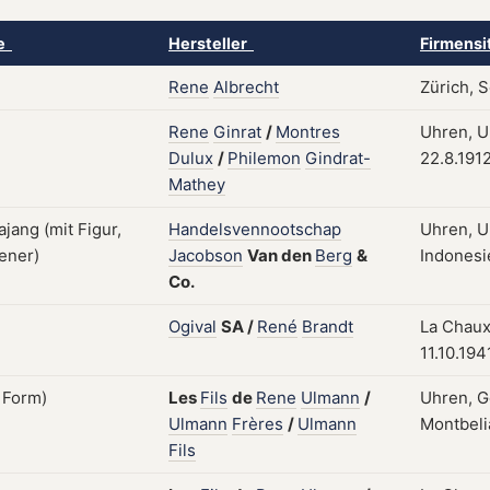
ke
Hersteller
Firmensi
Rene
Albrecht
Zürich, 
Rene
Ginrat
/
Montres
Uhren, U
Dulux
/
Philemon
Gindrat-
22.8.191
Mathey
Handelsvennootschap
Uhren, U
Jacobson
Van
den
Berg
&
Indonesie
Co.
Ogival
SA
/
René
Brandt
La Chaux
11.10.194
Les
Fils
de
Rene
Ulmann
/
Uhren, G
Ulmann
Frères
/
Ulmann
Montbelia
Fils