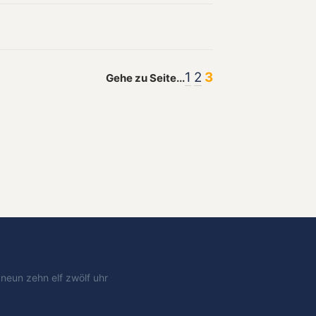
1
2
3
Gehe zu Seite...
t
neun
zehn
elf
zwölf
uhr