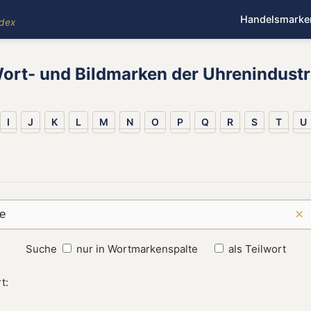
Handelsmarke
ndex
ort- und Bildmarken der Uhrenindustr
I
J
K
L
M
N
O
P
Q
R
S
T
U
×
Suche
nur in Wortmarkenspalte
als Teilwort
t: