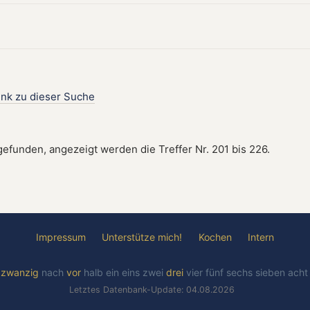
ink zu dieser Suche
gefunden, angezeigt werden die Treffer Nr. 201 bis 226.
Impressum
Unterstütze mich!
Kochen
Intern
l
zwanzig
nach
vor
halb
ein
eins
zwei
drei
vier
fünf
sechs
sieben
ach
Letztes Datenbank-Update: 04.08.2026