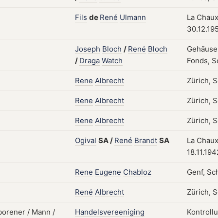
Fils
de
René
Ulmann
La Chaux
30.12.19
Joseph
Bloch
/
René
Bloch
Gehäuse,
/
Draga
Watch
Fonds, S
Rene
Albrecht
Zürich, 
Rene
Albrecht
Zürich, 
Rene
Albrecht
Zürich, S
Ogival
SA
/
René
Brandt
SA
La Chaux
18.11.194
Rene
Eugene
Chabloz
Genf, Sc
René
Albrecht
Zürich, S
Handelsvereeniging
Kontroll