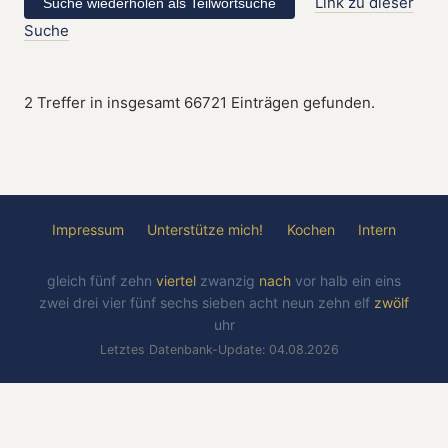
Link zu dieser
Suche
2 Treffer in insgesamt 66721 Einträgen gefunden.
Impressum
Unterstütze mich!
Kochen
Intern
gleich
fünf
zehn
viertel
zwanzig
nach
vor
halb
ein
eins
zwei
drei
vier
fünf
sechs
sieben
acht
neun
zehn
elf
zwölf
uhr
Letztes Datenbank-Update: 04.08.2026