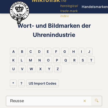
The
horological
Handelsmarken
trade mark
index
Wort- und Bildmarken der
Uhrenindustrie
A
B
C
D
E
F
G
H
I
J
K
L
M
N
O
P
Q
R
S
T
U
V
W
X
Y
Z
*
?
US Import Codes
×
🔍