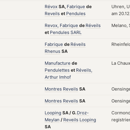
Révox
SA,
Fabrique
de
Uhren, U
Reveils
et
Pendules
am 20.12
Revox,
Fabrique
de
Réveils
Melano, 
et
Pendules
SARL
Fabrique
de
Réveils
Rheinfel
Rhenus
SA
Manufacture
de
La Chaux
Pendulettes
et
Réveils,
Arthur
Imhof
Montres
Reveils
SA
Oensinge
Montres
Reveils
SA
Oensinge
Looping
SA
/
G.
Droz-
Cormondr
Meylan
/
Reveils
Looping
registrie
SA