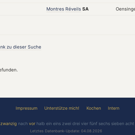
Montres
Réveils
SA
Oensinge
ink zu dieser Suche
gefunden.
Impressum
Unterstütze mich!
Kochen
Intern
l
zwanzig
nach
vor
halb
ein
eins
zwei
drei
vier
fünf
sechs
sieben
ach
Letztes Datenbank-Update: 04.08.2026