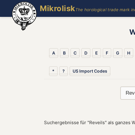
Mikrolisk
The horological trade mark i
W
A
B
C
D
E
F
G
H
*
?
US Import Codes
Suchergebnisse für "Reveils" als ganzes W