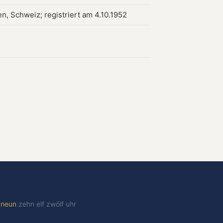
n, Schweiz; registriert am 4.10.1952
t
neun
zehn
elf
zwölf
uhr