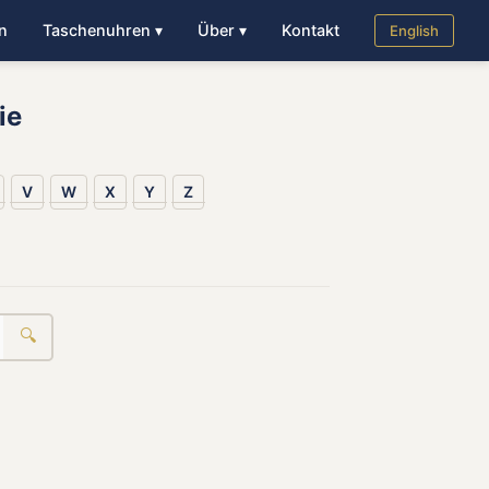
n
Taschenuhren ▾
Über ▾
Kontakt
English
ie
V
W
X
Y
Z
🔍