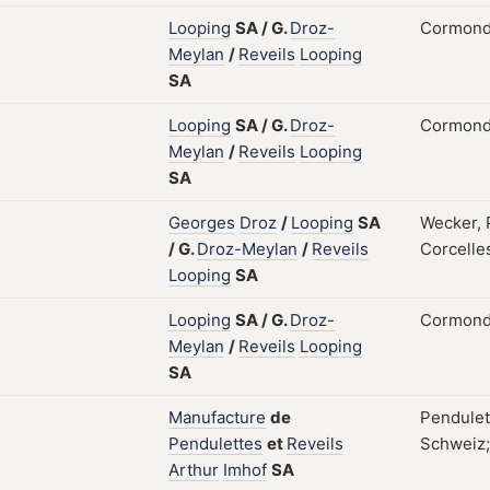
Looping
SA
/
G.
Droz-
Cormondr
Meylan
/
Reveils
Looping
SA
Looping
SA
/
G.
Droz-
Cormondr
Meylan
/
Reveils
Looping
SA
Georges
Droz
/
Looping
SA
Wecker, 
/
G.
Droz-Meylan
/
Reveils
Corcelles
Looping
SA
Looping
SA
/
G.
Droz-
Cormondr
Meylan
/
Reveils
Looping
SA
Manufacture
de
Pendulet
Pendulettes
et
Reveils
Schweiz; 
Arthur
Imhof
SA