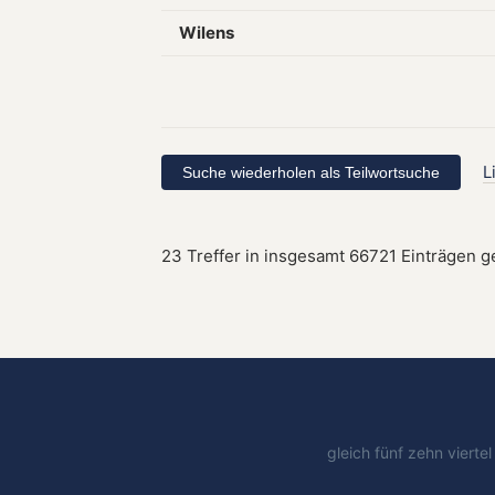
Wilens
L
23 Treffer in insgesamt 66721 Einträgen 
gleich
fünf
zehn
vierte