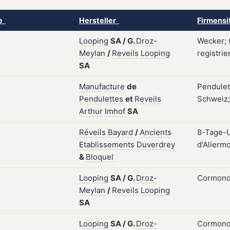
ke
Hersteller
Firmensi
Looping
SA
/
G.
Droz-
Wecker; 
Meylan
/
Reveils
Looping
registrie
SA
Manufacture
de
Pendulet
Pendulettes
et
Reveils
Schweiz; 
Arthur
Imhof
SA
Réveils
Bayard
/
Ancients
8-Tage-U
Etablissements
Duverdrey
d'Alierm
&
Bloquel
Looping
SA
/
G.
Droz-
Cormondr
Meylan
/
Reveils
Looping
SA
Looping
SA
/
G.
Droz-
Cormondr