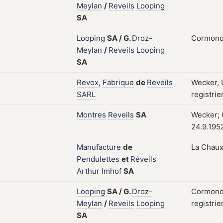
Meylan
/
Reveils
Looping
SA
Looping
SA
/
G.
Droz-
Cormondr
Meylan
/
Reveils
Looping
SA
Revox,
Fabrique
de
Reveils
Wecker, 
SARL
registrie
Montres
Reveils
SA
Wecker; 
24.9.195
Manufacture
de
La Chaux
Pendulettes
et
Réveils
Arthur
Imhof
SA
Looping
SA
/
G.
Droz-
Cormondr
Meylan
/
Reveils
Looping
registrie
SA