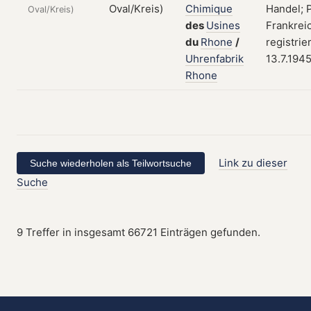
Chimique
Handel; P
Oval/Kreis)
des
Usines
Frankrei
du
Rhone
/
registrie
Uhrenfabrik
13.7.194
Rhone
Link zu dieser
Suche
9 Treffer in insgesamt 66721 Einträgen gefunden.