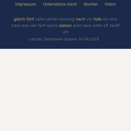
Impressum
Unterstütze mich!
Kochen
Intern
gleich
fünf
zehn
viertel
zwanzig
nach
vor
halb
ein
eins
zwei
drei
vier
fünf
sechs
sieben
acht
neun
zehn
elf
zwölf
uhr
Letztes Datenbank-Update: 04.08.2026