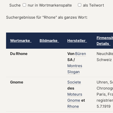
Suche
nur in Wortmarkenspalte
als Teilwort
Suchergebnisse für "Rhone" als ganzes Wort:
Firmensi
Wortmarke
Bildmarke
Hersteller
Details
Du Rhone
Von
Büren
Neuchâte
SA
/
Schweiz
Montres
Slogan
Gnome
Societe
Uhren, S
des
Chronog
Moteurs
Paris, Fr
Gnome
et
registrie
Rhone
5.7.1919