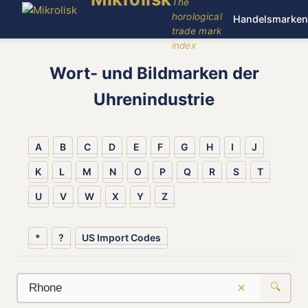
The
horological
Handelsmarken
trade mark
index
Wort- und Bildmarken der
Uhrenindustrie
A
B
C
D
E
F
G
H
I
J
K
L
M
N
O
P
Q
R
S
T
U
V
W
X
Y
Z
*
?
US Import Codes
×
🔍