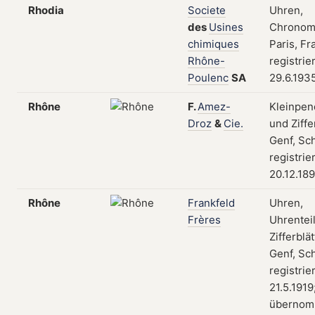
Rhodia
Societe
Uhren,
des
Usines
Chronom
chimiques
Paris, Fr
Rhône-
registrie
Poulenc
SA
29.6.193
Rhône
F.
Amez-
Kleinpen
Droz
&
Cie.
und Ziffe
Genf, Sc
registrie
20.12.18
Rhône
Frankfeld
Uhren,
Frères
Uhrenteil
Zifferblät
Genf, Sc
registrie
21.5.1919
übernom