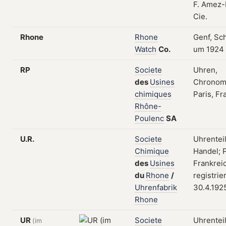
F. Amez-
Cie.
Rhone
Rhone
Genf, Sc
Watch
Co.
um 1924
RP
Societe
Uhren,
des
Usines
Chronom
chimiques
Paris, Fr
Rhône-
Poulenc
SA
U.R.
Societe
Uhrentei
Chimique
Handel; P
des
Usines
Frankrei
du
Rhone
/
registrie
Uhrenfabrik
30.4.192
Rhone
UR
Societe
Uhrentei
(im