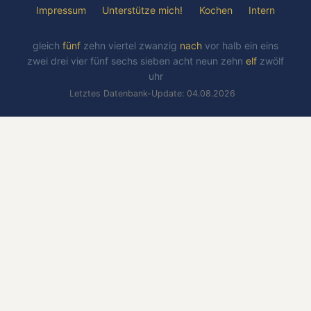
Impressum
Unterstütze mich!
Kochen
Intern
gleich
fünf
zehn
viertel
zwanzig
nach
vor
halb
ein
eins
zwei
drei
vier
fünf
sechs
sieben
acht
neun
zehn
elf
zwölf
uhr
Letztes Datenbank-Update: 04.08.2026