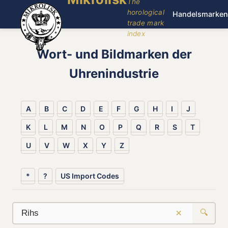
The
horological
Handelsmarken
trade mark
index
Wort- und Bildmarken der
Uhrenindustrie
A
B
C
D
E
F
G
H
I
J
K
L
M
N
O
P
Q
R
S
T
U
V
W
X
Y
Z
*
?
US Import Codes
×
🔍