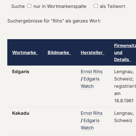
Suche
nur in Wortmarkenspalte
als Teilwort
Suchergebnisse für "Rihs" als ganzes Wort:
Firmensit
Wortmarke
Bildmarke
Hersteller
und
Details
Edgaris
Ernst
Rihs
Lengnau,
/
Edgaris
Schweiz;
Watch
registriert
am
18.8.1961
Kakadu
Ernst
Rihs
Lengnau,
/
Edgaris
Schweiz
Watch