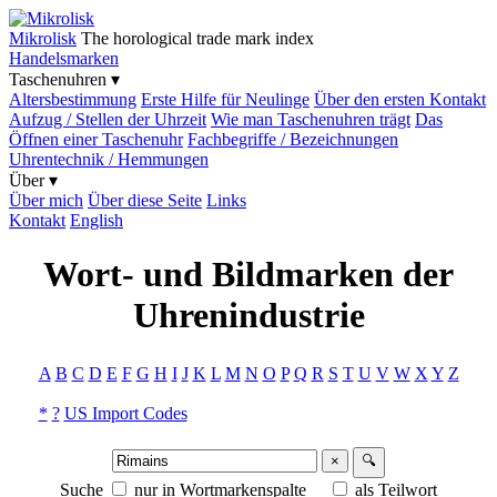
Mikrolisk
The horological trade mark index
Handelsmarken
Taschenuhren ▾
Altersbestimmung
Erste Hilfe für Neulinge
Über den ersten Kontakt
Aufzug / Stellen der Uhrzeit
Wie man Taschenuhren trägt
Das
Öffnen einer Taschenuhr
Fachbegriffe / Bezeichnungen
Uhrentechnik / Hemmungen
Über ▾
Über mich
Über diese Seite
Links
Kontakt
English
Wort- und Bildmarken der
Uhrenindustrie
A
B
C
D
E
F
G
H
I
J
K
L
M
N
O
P
Q
R
S
T
U
V
W
X
Y
Z
*
?
US Import Codes
×
🔍
Suche
nur in Wortmarkenspalte
als Teilwort