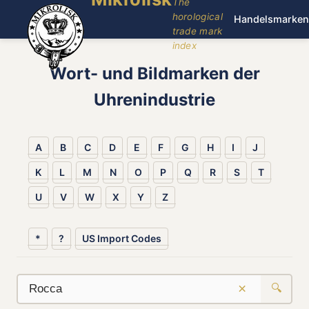
The
horological
Handelsmarken
trade mark
index
Wort- und Bildmarken der
Uhrenindustrie
A
B
C
D
E
F
G
H
I
J
K
L
M
N
O
P
Q
R
S
T
U
V
W
X
Y
Z
*
?
US Import Codes
×
🔍