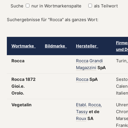
Suche
nur in Wortmarkenspalte
als Teilwort
Suchergebnisse für "Rocca" als ganzes Wort:
Firme
Wortmarke
Bildmarke
Hersteller
und D
Rocca
Rocca
Grandi
Turin,
Magazzini
SpA
Rocca 1872
Rocca
SpA
Sesto
Gioi.e.
Calen
Orolo.
Italie
Vegetalin
Etabl.
Rocca,
Uhren
Tassy
et
de
Chron
Roux
SA
Marsei
Frank