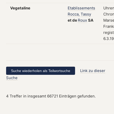
Vegetaline
Etablissements
Uhren
Rocca,
Tassy
Chron
et
de
Roux
SA
Marsei
Frank
regist
6.3.1
Link zu dieser
Suche
4 Treffer in insgesamt 66721 Einträgen gefunden.