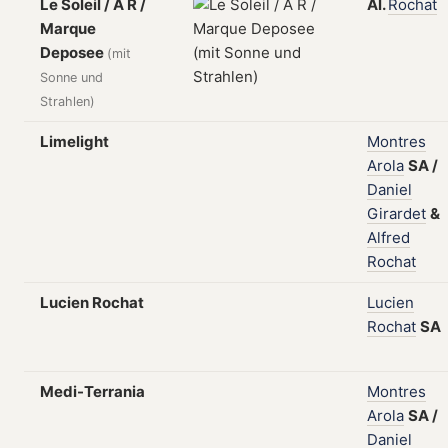
Le Soleil / A R /
Al.
Rochat
Marque
Deposee
(mit
Sonne und
Strahlen)
Limelight
Montres
Arola
SA
/
Daniel
Girardet
&
Alfred
Rochat
Lucien Rochat
Lucien
Rochat
SA
Medi-Terrania
Montres
Arola
SA
/
Daniel