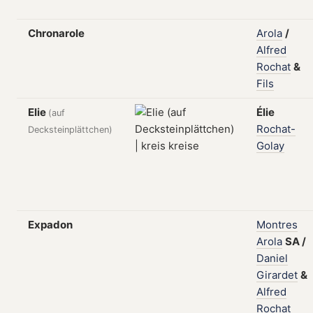
Chronarole
Arola
/
Alfred
Rochat
&
Fils
Elie
Élie
(auf
Rochat-
Decksteinplättchen)
Golay
Expadon
Montres
Arola
SA
/
Daniel
Girardet
&
Alfred
Rochat