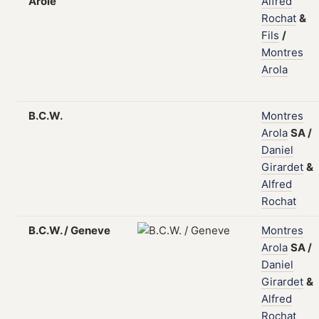
Arole
Alfred
Rochat
&
Fils
/
Montres
Arola
B.C.W.
Montres
Arola
SA
/
Daniel
Girardet
&
Alfred
Rochat
B.C.W. / Geneve
Montres
Arola
SA
/
Daniel
Girardet
&
Alfred
Rochat