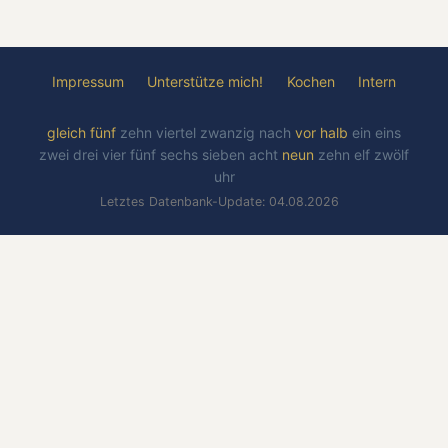
Impressum
Unterstütze mich!
Kochen
Intern
gleich
fünf
zehn
viertel
zwanzig
nach
vor
halb
ein
eins
zwei
drei
vier
fünf
sechs
sieben
acht
neun
zehn
elf
zwölf
uhr
Letztes Datenbank-Update: 04.08.2026