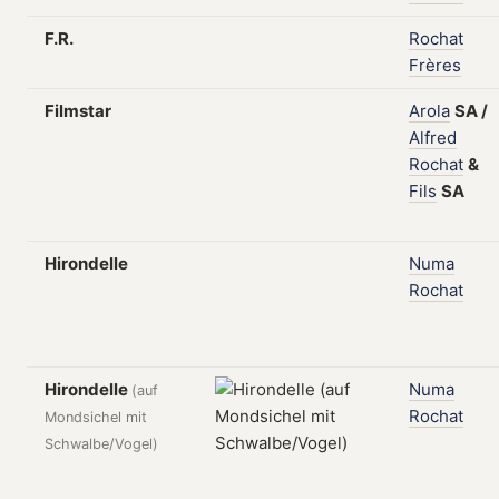
F.R.
Rochat
Frères
Filmstar
Arola
SA
/
Alfred
Rochat
&
Fils
SA
Hirondelle
Numa
Rochat
Hirondelle
Numa
(auf
Rochat
Mondsichel mit
Schwalbe/Vogel)