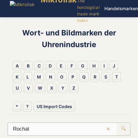
The
horological
Handelsmarken
trade mark
index
Wort- und Bildmarken der
Uhrenindustrie
A
B
C
D
E
F
G
H
I
J
K
L
M
N
O
P
Q
R
S
T
U
V
W
X
Y
Z
*
?
US Import Codes
×
🔍