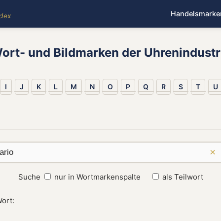
Handelsmarke
ndex
ort- und Bildmarken der Uhrenindustr
I
J
K
L
M
N
O
P
Q
R
S
T
U
×
Suche
nur in Wortmarkenspalte
als Teilwort
ort: