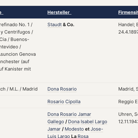
ke
Hersteller
Firmensi
Staudt
&
Co.
Handel; B
24.4.189
Dona
Rosario
Madrid, 
Rosario
Cipolla
Reggio Em
Dona
Rosario
Jamar
Uhren, S
Gallego
/
Dona
Isabel
Largo
12.11.194
Jamar
/
Modesto
et
Jose-
Luis
Largo
La
Rosa