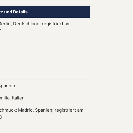
tz und Details
erlin, Deutschland; registriert am
7
Spanien
ilia, Italien
chmuck; Madrid, Spanien; registriert am
3