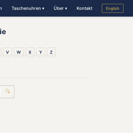
n
Taschenuhren ▾
Über ▾
Kontakt
English
ie
V
W
X
Y
Z
🔍