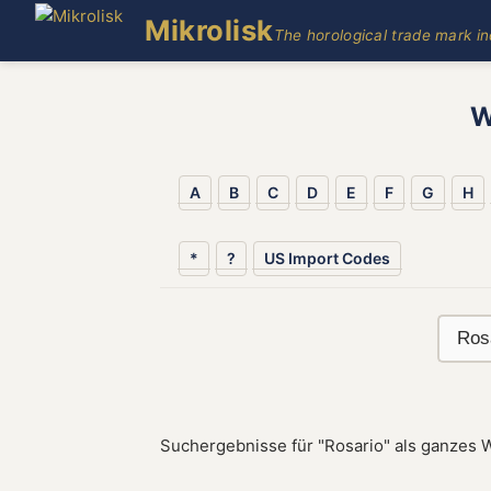
Mikrolisk
The horological trade mark i
W
A
B
C
D
E
F
G
H
*
?
US Import Codes
Suchergebnisse für "Rosario" als ganzes W