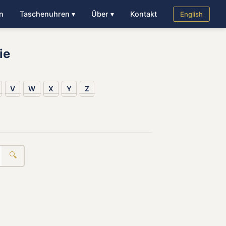
n
Taschenuhren ▾
Über ▾
Kontakt
English
ie
V
W
X
Y
Z
🔍