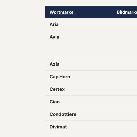
Wortmarke
Bildmar
Aria
Avia
Azia
Cap Horn
Certex
Ciao
Condottiere
Divimat