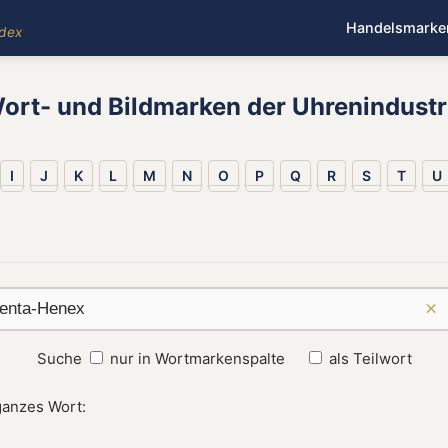
Handelsmarke
ndex
ort- und Bildmarken der Uhrenindustr
I
J
K
L
M
N
O
P
Q
R
S
T
U
×
Suche
nur in Wortmarkenspalte
als Teilwort
ganzes Wort: