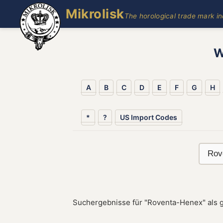
Mikrolisk
The horological trade mark i
W
A
B
C
D
E
F
G
H
*
?
US Import Codes
Suchergebnisse für "Roventa-Henex" als 