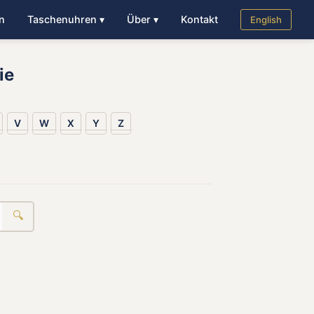
n
Taschenuhren ▾
Über ▾
Kontakt
English
ie
V
W
X
Y
Z
🔍