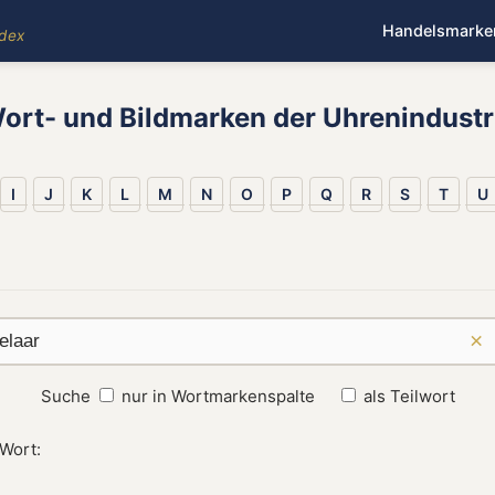
Handelsmarke
ndex
ort- und Bildmarken der Uhrenindustr
I
J
K
L
M
N
O
P
Q
R
S
T
U
×
Suche
nur in Wortmarkenspalte
als Teilwort
 Wort: