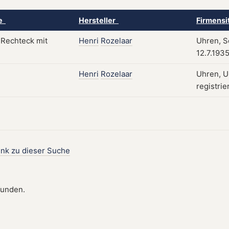
ke
Hersteller
Firmensi
Henri
Rozelaar
Uhren, S
12.7.193
Henri
Rozelaar
Uhren, U
registrie
ink zu dieser Suche
funden.