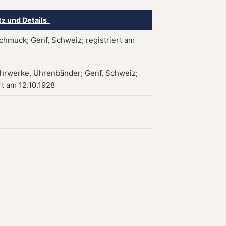
tz und Details
chmuck; Genf, Schweiz; registriert am
5
hrwerke, Uhrenbänder; Genf, Schweiz;
rt am 12.10.1928