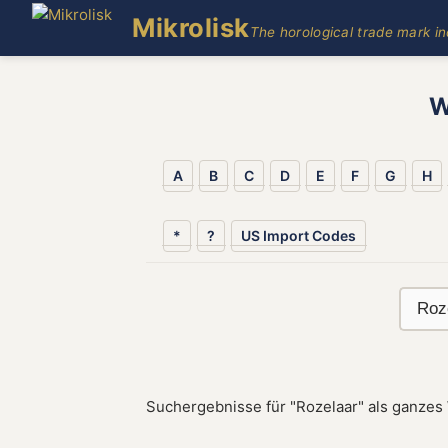
Mikrolisk
The horological trade mark i
W
A
B
C
D
E
F
G
H
*
?
US Import Codes
Suchergebnisse für "Rozelaar" als ganzes