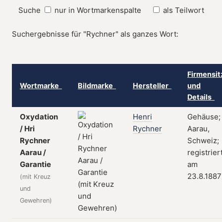
Suche
nur in Wortmarkenspalte
als Teilwort
Suchergebnisse für "Rychner" als ganzes Wort:
Firmensit
Wortmarke
Bildmarke
Hersteller
und
Details
Oxydation
Henri
Gehäuse;
/ Hri
Rychner
Aarau,
Rychner
Schweiz;
Aarau /
registrier
Garantie
am
23.8.1887
(mit Kreuz
und
Gewehren)