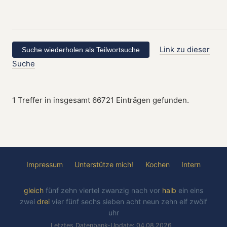
Link zu dieser
Suche
1 Treffer in insgesamt 66721 Einträgen gefunden.
Impressum
Unterstütze mich!
Kochen
Intern
gleich
fünf
zehn
viertel
zwanzig
nach
vor
halb
ein
eins
zwei
drei
vier
fünf
sechs
sieben
acht
neun
zehn
elf
zwölf
uhr
Letztes Datenbank-Update: 04.08.2026