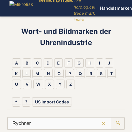
The
horological
Handelsmarken
trade mark
index
Wort- und Bildmarken der
Uhrenindustrie
A
B
C
D
E
F
G
H
I
J
K
L
M
N
O
P
Q
R
S
T
U
V
W
X
Y
Z
*
?
US Import Codes
×
🔍