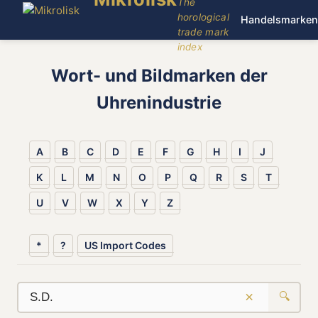
The
horological
Handelsmarken
trade mark
index
Wort- und Bildmarken der
Uhrenindustrie
A
B
C
D
E
F
G
H
I
J
K
L
M
N
O
P
Q
R
S
T
U
V
W
X
Y
Z
*
?
US Import Codes
×
🔍