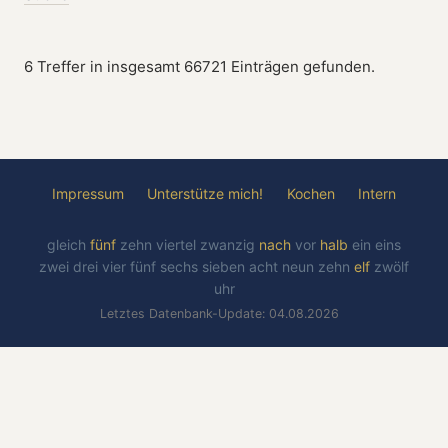
6 Treffer in insgesamt 66721 Einträgen gefunden.
Impressum
Unterstütze mich!
Kochen
Intern
gleich
fünf
zehn
viertel
zwanzig
nach
vor
halb
ein
eins
zwei
drei
vier
fünf
sechs
sieben
acht
neun
zehn
elf
zwölf
uhr
Letztes Datenbank-Update: 04.08.2026