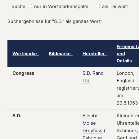
Suche
nur in Wortmarkenspalte
als Teilwort
Suchergebnisse für "S.D." als ganzes Wort:
Firmensit
Wortmarke
Bildmarke
Hersteller
und
Details
Congress
S.D.
Rand
London,
Ltd.
England;
registriert
am
29.8.1953
S.D.
Fils
de
Kleinuhre
Moise
Uhrenteile
Dreyfuss
/
Schmuck;
Fabrique
Genf und