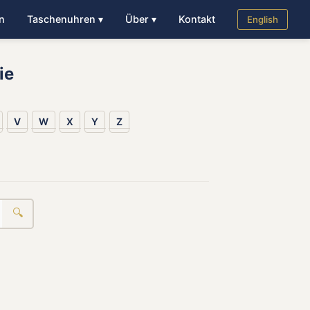
n
Taschenuhren ▾
Über ▾
Kontakt
English
ie
V
W
X
Y
Z
🔍