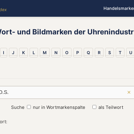
Handelsmarke
ndex
ort- und Bildmarken der Uhrenindustr
I
J
K
L
M
N
O
P
Q
R
S
T
U
×
Suche
nur in Wortmarkenspalte
als Teilwort
ort: