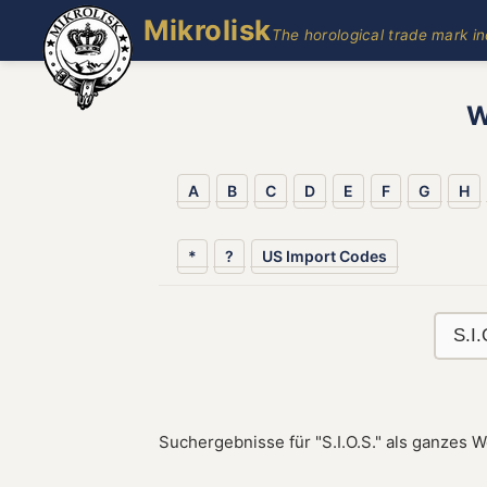
Mikrolisk
The horological trade mark i
W
A
B
C
D
E
F
G
H
*
?
US Import Codes
Suchergebnisse für "S.I.O.S." als ganzes W