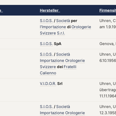
ke
Hersteller
Firmensi
S.I.O.S.
/
Società
per
Uhren, Ch
l'Importazione
di
Orologerie
am 1.9.1
Svizzere
S.r.l.
S.I.O.S.
SpA
Genova, I
S.I.O.S.
/
Società
Uhren, Uh
Importazione
Orologerie
6.10.1956
Svizzere
dei
Fratelli
Calienno
V.I.D.O.R.
Srl
Uhren, Uh
übertrag
11.11.196
S.I.O.S.
/
Società
Uhren, Uh
Importazione
Orologerie
12.3.195