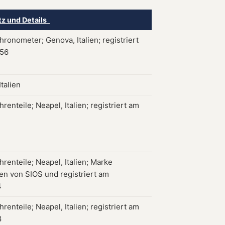
tz und Details
ronometer; Genova, Italien; registriert
956
talien
renteile; Neapel, Italien; registriert am
renteile; Neapel, Italien; Marke
en von SIOS und registriert am
4
renteile; Neapel, Italien; registriert am
8