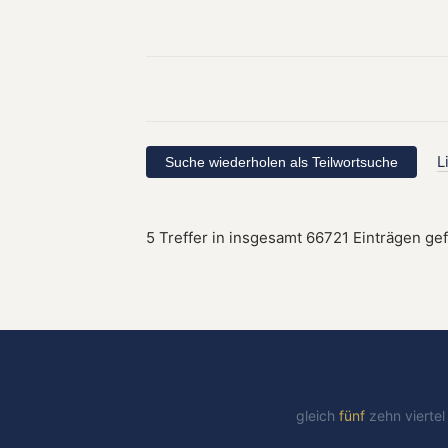
L
5 Treffer in insgesamt 66721 Einträgen ge
gleich
fünf
zehn
vierte