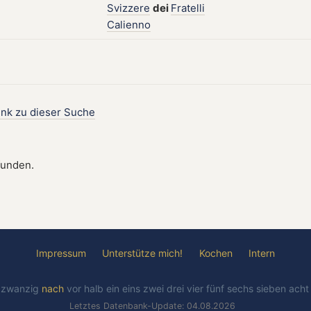
Svizzere
dei
Fratelli
Calienno
ink zu dieser Suche
funden.
Impressum
Unterstütze mich!
Kochen
Intern
l
zwanzig
nach
vor
halb
ein
eins
zwei
drei
vier
fünf
sechs
sieben
ach
Letztes Datenbank-Update: 04.08.2026