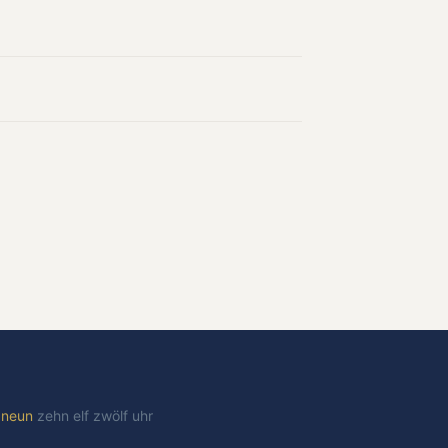
t
neun
zehn
elf
zwölf
uhr