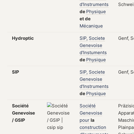
d'Instruments
Schwei
de
Physique
et
de
Mécanique
Hydroptic
SIP,
Societe
Genf, 
Genevoise
d'Instuments
de
Physique
SIP
SIP,
Societe
Genf, 
Genevoise
d'Instruments
de
Physique
Société
Société
Präzisi
Genevoise
Genevoise
Appara
/ GSIP
pour
la
Maschi
construction
Plainpa