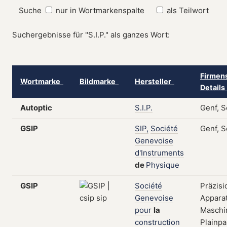
Suche
nur in Wortmarkenspalte
als Teilwort
Suchergebnisse für "S.I.P." als ganzes Wort:
Firmens
Wortmarke
Bildmarke
Hersteller
Detail
Autoptic
S.I.P.
Genf, 
GSIP
SIP,
Société
Genf, 
Genevoise
d'Instruments
de
Physique
GSIP
Société
Präzisi
Genevoise
Appara
pour
la
Maschi
construction
Plainpa