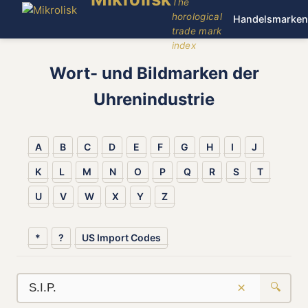
The
horological
Handelsmarken
trade mark
index
Wort- und Bildmarken der
Uhrenindustrie
A
B
C
D
E
F
G
H
I
J
K
L
M
N
O
P
Q
R
S
T
U
V
W
X
Y
Z
*
?
US Import Codes
×
🔍