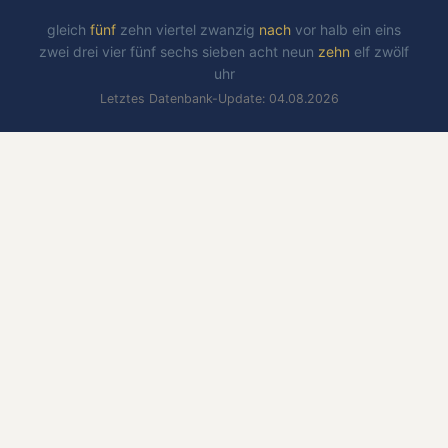
gleich
fünf
zehn
viertel
zwanzig
nach
vor
halb
ein
eins
zwei
drei
vier
fünf
sechs
sieben
acht
neun
zehn
elf
zwölf
uhr
Letztes Datenbank-Update: 04.08.2026