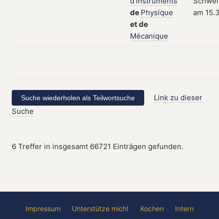
d'Instruments
Schweiz
de
Physique
am 15.3
et
de
Mécanique
Link zu dieser
Suche
6 Treffer in insgesamt 66721 Einträgen gefunden.
Impressum
Unterstütze mich!
Kochen
Intern