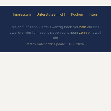
Impressum
Unterstütze mich!
Kochen
Intern
gleich
fünf
zehn
viertel
zwanzig
nach
vor
halb
ein
eins
zwei
drei
vier
fünf
sechs
sieben
acht
neun
zehn
elf
zwölf
uhr
Letztes Datenbank-Update: 04.08.2026