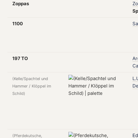
Zoppas
Zo
S
1100
Sa
197 TO
Ar
Ca
L.
(Kelle/Spachtel und
De
Hammer / Klöppel im
Schild)
Ed
(Pferdekutsche,