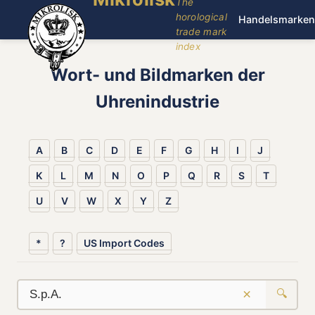
The
horological
Handelsmarken
trade mark
index
Wort- und Bildmarken der
Uhrenindustrie
A
B
C
D
E
F
G
H
I
J
K
L
M
N
O
P
Q
R
S
T
U
V
W
X
Y
Z
*
?
US Import Codes
×
🔍