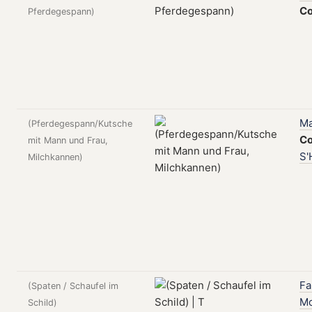
Co
Pferdegespann)
Ma
(Pferdegespann/Kutsche
Co
mit Mann und Frau,
S'
Milchkannen)
Fa
(Spaten / Schaufel im
Mo
Schild)