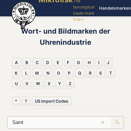
The
horological
Handelsmarken
trade mark
index
Wort- und Bildmarken der
Uhrenindustrie
A
B
C
D
E
F
G
H
I
J
K
L
M
N
O
P
Q
R
S
T
U
V
W
X
Y
Z
*
?
US Import Codes
×
🔍