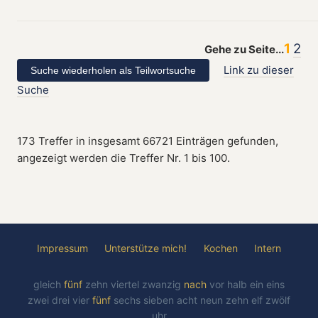
1
2
Gehe zu Seite...
Link zu dieser
Suche
173 Treffer in insgesamt 66721 Einträgen gefunden,
angezeigt werden die Treffer Nr. 1 bis 100.
Impressum
Unterstütze mich!
Kochen
Intern
gleich
fünf
zehn
viertel
zwanzig
nach
vor
halb
ein
eins
zwei
drei
vier
fünf
sechs
sieben
acht
neun
zehn
elf
zwölf
uhr