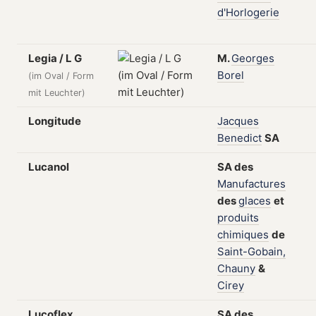
d'Horlogerie
Legia / L G
M.
Georges
Borel
(im Oval / Form
mit Leuchter)
Longitude
Jacques
Benedict
SA
Lucanol
SA
des
Manufactures
des
glaces
et
produits
chimiques
de
Saint-Gobain,
Chauny
&
Cirey
Lucoflex
SA
des