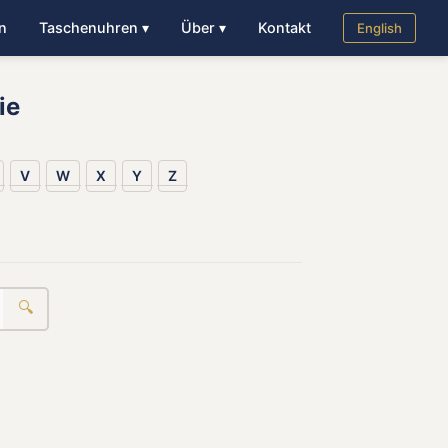
n
Taschenuhren ▾
Über ▾
Kontakt
English
ie
V
W
X
Y
Z
🔍