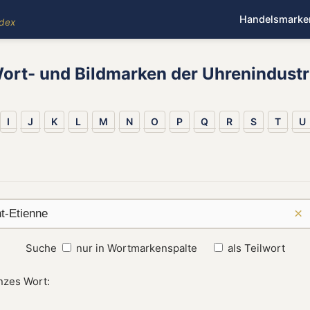
Handelsmarke
ndex
ort- und Bildmarken der Uhrenindustr
I
J
K
L
M
N
O
P
Q
R
S
T
U
×
Suche
nur in Wortmarkenspalte
als Teilwort
nzes Wort: