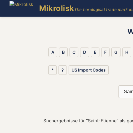
Mikrolisk
The horological trade mark i
W
A
B
C
D
E
F
G
H
*
?
US Import Codes
Suchergebnisse für "Saint-Etienne" als ga