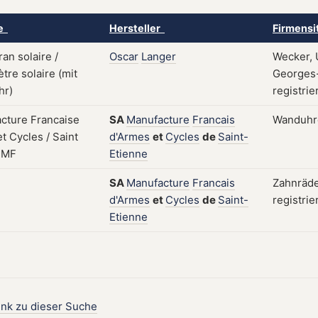
ke
Hersteller
Firmensi
Oscar
Langer
Wecker, 
Georges-
registrie
SA
Manufacture
Francais
Wanduhre
d'Armes
et
Cycles
de
Saint-
Etienne
SA
Manufacture
Francais
Zahnräde
d'Armes
et
Cycles
de
Saint-
registrie
Etienne
ink zu dieser Suche