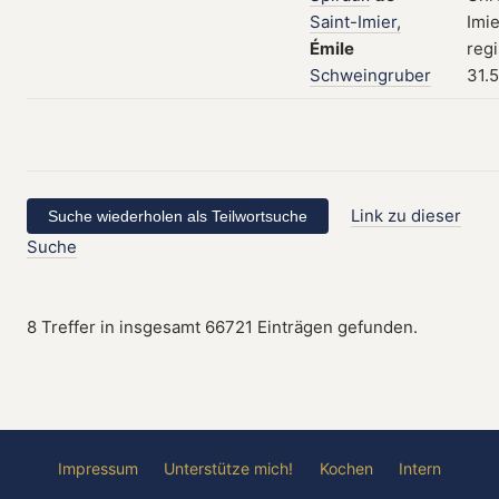
Saint-Imier,
Imie
Émile
regi
Schweingruber
31.
Link zu dieser
Suche
8 Treffer in insgesamt 66721 Einträgen gefunden.
Impressum
Unterstütze mich!
Kochen
Intern