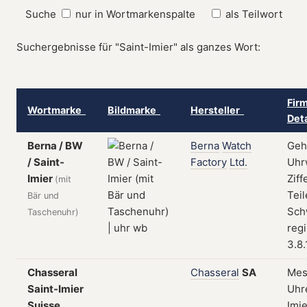
Suche
nur in Wortmarkenspalte
als Teilwort
Suchergebnisse für "Saint-Imier" als ganzes Wort:
Fir
Wortmarke
Bildmarke
Hersteller
Det
Berna / BW
Berna
Watch
Geh
/ Saint-
Factory
Ltd.
Uhr
Imier
Ziff
(mit
Teil
Bär und
Sch
Taschenuhr)
regi
3.8.
Chasseral
Chasseral
SA
Mes
Saint-Imier
Uhre
Suisse
Imie