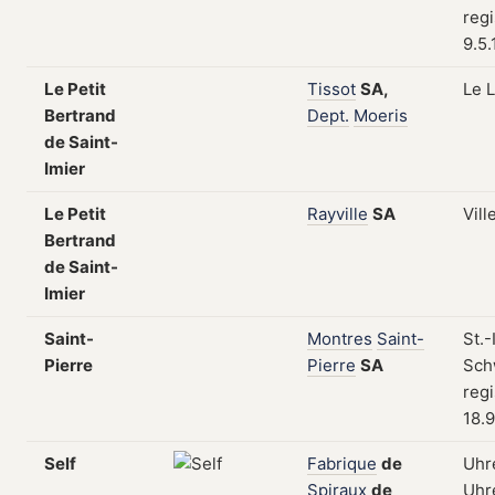
regi
9.5
Le Petit
Tissot
SA,
Le 
Bertrand
Dept.
Moeris
de Saint-
Imier
Le Petit
Rayville
SA
Vill
Bertrand
de Saint-
Imier
Saint-
Montres
Saint-
St.-
Pierre
Pierre
SA
Sch
regi
18.9
Self
Fabrique
de
Uhr
Spiraux
de
Uhre