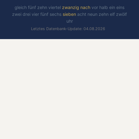
gleich
fünf
zehn
viertel
zwanzig
nach
vor
halb
ein
eins
zwei
drei
vier
fünf
sechs
sieben
acht
neun
zehn
elf
zwölf
uhr
Letztes Datenbank-Update: 04.08.2026