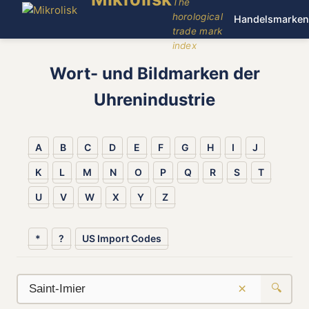
The
horological
Handelsmarken
trade mark
index
Wort- und Bildmarken der
Uhrenindustrie
A
B
C
D
E
F
G
H
I
J
K
L
M
N
O
P
Q
R
S
T
U
V
W
X
Y
Z
*
?
US Import Codes
×
🔍