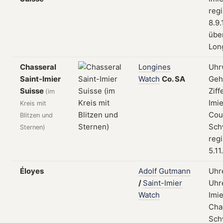
regi
8.9
übe
Lon
Chasseral
Longines
Uhr
Saint-Imier
Watch
Co.
SA
Geh
Suisse
Ziff
(im
Imie
Kreis mit
Cour
Blitzen und
Sch
Sternen)
regi
5.11
Éloyes
Adolf
Gutmann
Uhr
/
Saint-Imier
Uhre
Watch
Imie
Cha
Sch