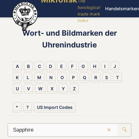
The
horological
Handelsmarken
trade mark
index
Wort- und Bildmarken der
Uhrenindustrie
A
B
C
D
E
F
G
H
I
J
K
L
M
N
O
P
Q
R
S
T
U
V
W
X
Y
Z
*
?
US Import Codes
×
🔍