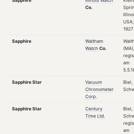
Sapphire
Illinois
Watch
Klei
Co.
Sprin
Illino
USA;
1927
Sapphire
Waltham
Walt
Watch
Co.
(MA)
regis
am
5.5.
Sapphire Star
Vacuum
Biel,
Chronometer
Schw
Corp.
Sapphire Star
Century
Biel,
Time
Ltd.
Schw
regis
am