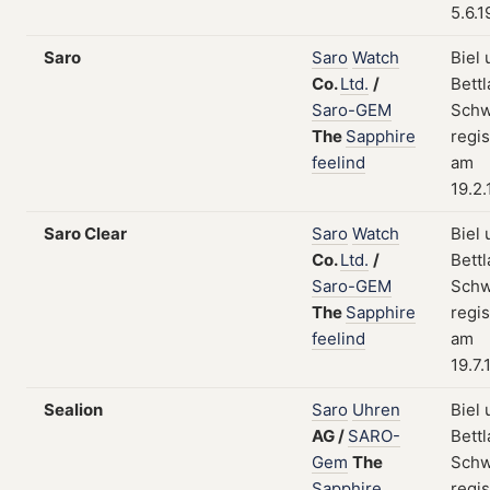
5.6.
Saro
Saro
Watch
Biel
Co.
Ltd.
/
Bettl
Saro-GEM
Schw
The
Sapphire
regis
feelind
am
19.2
Saro Clear
Saro
Watch
Biel
Co.
Ltd.
/
Bettl
Saro-GEM
Schw
The
Sapphire
regis
feelind
am
19.7.
Sealion
Saro
Uhren
Biel
AG
/
SARO-
Bettl
Gem
The
Schw
Sapphire
regis