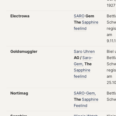
1927
Electrowa
SARO
Gem
Bettl
The
Sapphire
Schw
feelind
regis
am
9.11.
Goldsmuggler
Saro
Uhren
Biel
AG
/
Saro-
Bettl
Gem,
The
Schw
Sapphire
regis
feelind
am
25.1
Nortimag
SARO-Gem,
Bettl
The
Sapphire
Schw
Feelind