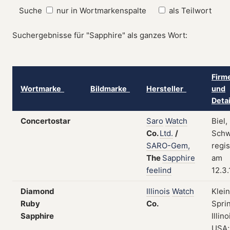
Suche
nur in Wortmarkenspalte
als Teilwort
Suchergebnisse für "Sapphire" als ganzes Wort:
Firm
Wortmarke
Bildmarke
Hersteller
und
Deta
Concertostar
Saro
Watch
Biel,
Co.
Ltd.
/
Schw
SARO-Gem,
regis
The
Sapphire
am
feelind
12.3
Diamond
Illinois
Watch
Klei
Ruby
Co.
Sprin
Sapphire
Illino
USA;