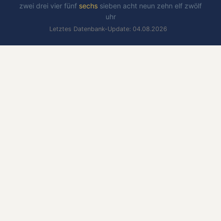
zwei
drei
vier
fünf
sechs
sieben
acht
neun
zehn
elf
zwölf
uhr
Letztes Datenbank-Update: 04.08.2026