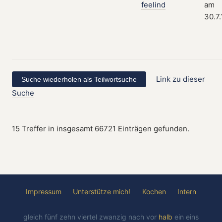
feelind
am
30.7
Link zu dieser
Suche
15 Treffer in insgesamt 66721 Einträgen gefunden.
Impressum
Unterstütze mich!
Kochen
Intern
gleich
fünf
zehn
viertel
zwanzig
nach
vor
halb
ein
eins