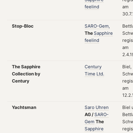
feelind
am
30.7
Stop-Bloc
SARO-Gem,
Bettl
The
Sapphire
Schw
feelind
regis
am
2.4.
The Sapphire
Century
Biel,
Collection by
Time
Ltd.
Schw
Century
regis
am
12.2
Yachtsman
Saro
Uhren
Biel
AG
/
SARO-
Bettl
Gem
The
Schw
Sapphire
regis