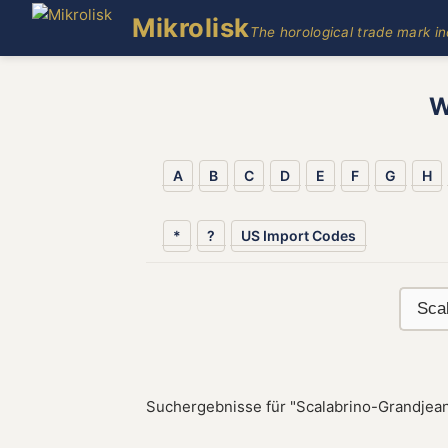
Mikrolisk
The horological trade mark i
W
A
B
C
D
E
F
G
H
*
?
US Import Codes
Suchergebnisse für "Scalabrino-Grandjean