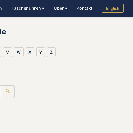
n
Taschenuhren ▾
Über ▾
Kontakt
English
ie
V
W
X
Y
Z
🔍