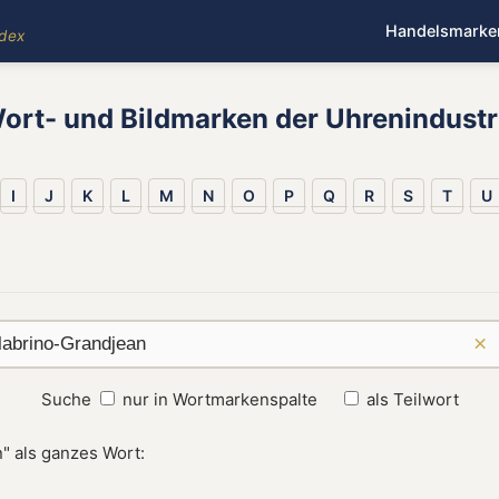
Handelsmarke
ndex
ort- und Bildmarken der Uhrenindustr
I
J
K
L
M
N
O
P
Q
R
S
T
U
×
Suche
nur in Wortmarkenspalte
als Teilwort
" als ganzes Wort: