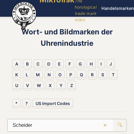
The
horological
Handelsmarken
trade mark
index
Wort- und Bildmarken der
Uhrenindustrie
A
B
C
D
E
F
G
H
I
J
K
L
M
N
O
P
Q
R
S
T
U
V
W
X
Y
Z
*
?
US Import Codes
×
🔍