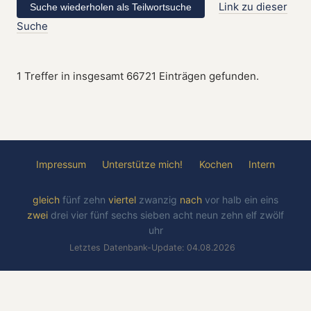
Link zu dieser
Suche
1 Treffer in insgesamt 66721 Einträgen gefunden.
Impressum
Unterstütze mich!
Kochen
Intern
gleich
fünf
zehn
viertel
zwanzig
nach
vor
halb
ein
eins
zwei
drei
vier
fünf
sechs
sieben
acht
neun
zehn
elf
zwölf
uhr
Letztes Datenbank-Update: 04.08.2026