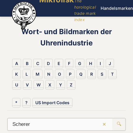
The
horological
Handelsmarken
trade mark
index
Wort- und Bildmarken der
Uhrenindustrie
A
B
C
D
E
F
G
H
I
J
K
L
M
N
O
P
Q
R
S
T
U
V
W
X
Y
Z
*
?
US Import Codes
×
🔍