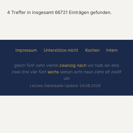
4 Treffer in insgesamt 66721 Einträgen gefunden.
Impressum
Unterstütze mich!
Kochen
Intern
gleich
fünf
zehn
viertel
zwanzig
nach
vor
halb
ein
eins
zwei
drei
vier
fünf
sechs
sieben
acht
neun
zehn
elf
zwölf
uhr
Letztes Datenbank-Update: 04.08.2026