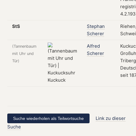
registr
4.2.19
StS
Stephan
Riehen
Scherer
Schwei
Alfred
Kuckuc
(Tannenbaum
Scherer
Großuh
mit Uhr und
Triberg
Tür)
Deutsc
seit 18
Link zu dieser
Suche