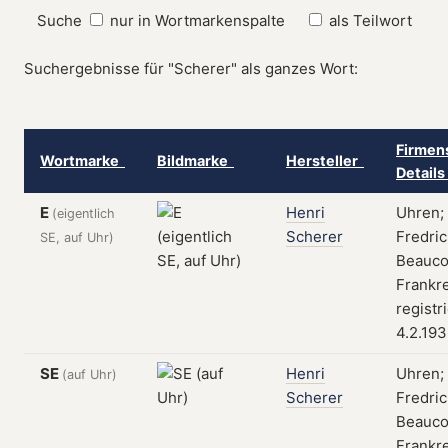
Suche
nur in Wortmarkenspalte
als Teilwort
Suchergebnisse für "Scherer" als ganzes Wort:
Firmen
Wortmarke
Bildmarke
Hersteller
Detail
E
Henri
Uhren;
(eigentlich
Scherer
Fredric
SE, auf Uhr)
Beauco
Frankre
registr
4.2.19
SE
Henri
Uhren;
(auf Uhr)
Scherer
Fredric
Beauco
Frankre