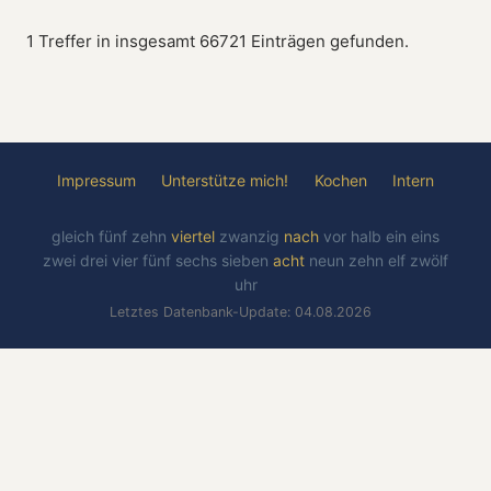
1 Treffer in insgesamt 66721 Einträgen gefunden.
Impressum
Unterstütze mich!
Kochen
Intern
gleich
fünf
zehn
viertel
zwanzig
nach
vor
halb
ein
eins
zwei
drei
vier
fünf
sechs
sieben
acht
neun
zehn
elf
zwölf
uhr
Letztes Datenbank-Update: 04.08.2026