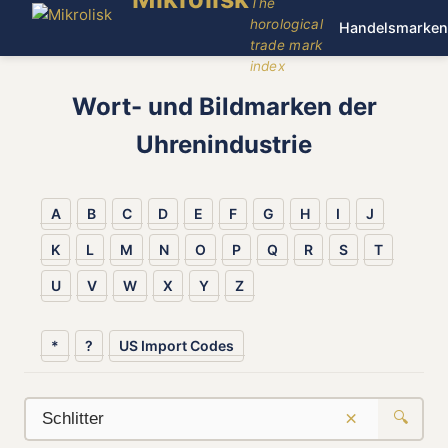
The
horological
Handelsmarken
trade mark
index
Wort- und Bildmarken der
Uhrenindustrie
A
B
C
D
E
F
G
H
I
J
K
L
M
N
O
P
Q
R
S
T
U
V
W
X
Y
Z
*
?
US Import Codes
×
🔍