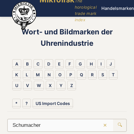
The
horological
Handelsmarken
trade mark
index
Wort- und Bildmarken der
Uhrenindustrie
A
B
C
D
E
F
G
H
I
J
K
L
M
N
O
P
Q
R
S
T
U
V
W
X
Y
Z
*
?
US Import Codes
×
🔍