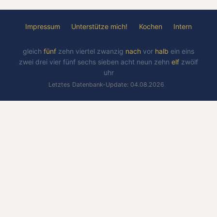
Impressum
Unterstütze mich!
Kochen
Intern
gleich
fünf
zehn
viertel
zwanzig
nach
vor
halb
ein
eins
zwei
drei
vier
fünf
sechs
sieben
acht
neun
zehn
elf
zwölf
uhr
Letztes Datenbank-Update: 04.08.2026