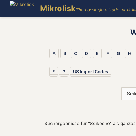
Mikrolisk
The horological trade mark i
W
A
B
C
D
E
F
G
H
*
?
US Import Codes
Suchergebnisse für "Seikosho" als ganzes