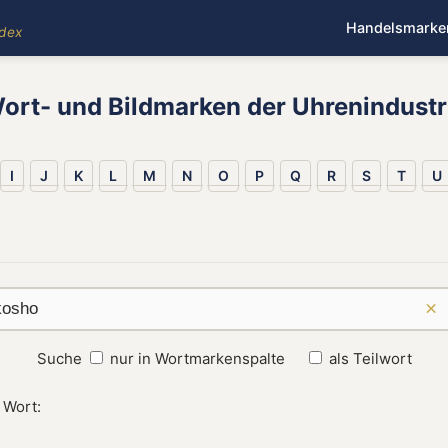
Handelsmarke
ndex
ort- und Bildmarken der Uhrenindustr
I
J
K
L
M
N
O
P
Q
R
S
T
U
×
Suche
nur in Wortmarkenspalte
als Teilwort
 Wort: