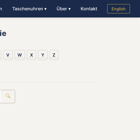
n
Taschenuhren ▾
Über ▾
Kontakt
English
ie
V
W
X
Y
Z
🔍