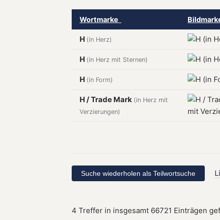
Wortmarke
Bildmar
H
(in Herz)
H
(in Herz mit Sternen)
H
(in Form)
H / Trade Mark
(in Herz mit
Verzierungen)
L
4 Treffer in insgesamt 66721 Einträgen ge