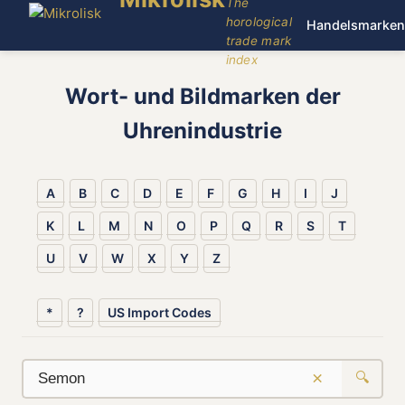
The
horological
Handelsmarken
trade mark
index
Wort- und Bildmarken der
Uhrenindustrie
A
B
C
D
E
F
G
H
I
J
K
L
M
N
O
P
Q
R
S
T
U
V
W
X
Y
Z
*
?
US Import Codes
×
🔍