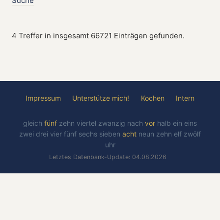
Suche
4 Treffer in insgesamt 66721 Einträgen gefunden.
Impressum
Unterstütze mich!
Kochen
Intern
gleich
fünf
zehn
viertel
zwanzig
nach
vor
halb
ein
eins
zwei
drei
vier
fünf
sechs
sieben
acht
neun
zehn
elf
zwölf
uhr
Letztes Datenbank-Update: 04.08.2026