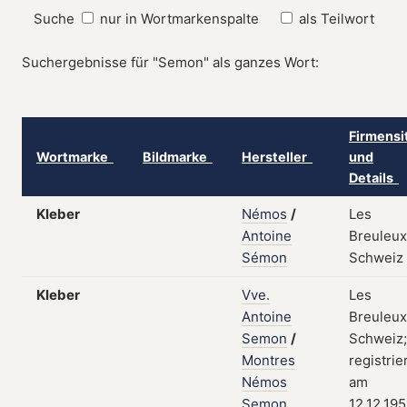
Suche
nur in Wortmarkenspalte
als Teilwort
Suchergebnisse für "Semon" als ganzes Wort:
Firmensi
Wortmarke
Bildmarke
Hersteller
und
Details
Kleber
Némos
/
Les
Antoine
Breuleux
Sémon
Schweiz
Kleber
Vve.
Les
Antoine
Breuleux
Semon
/
Schweiz;
Montres
registrie
Némos
am
Semon
12.12.195