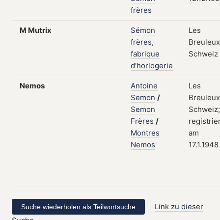
frères
M Mutrix
Sémon
Les
frères,
Breuleux
fabrique
Schweiz
d'horlogerie
Nemos
Antoine
Les
Semon
/
Breuleux
Semon
Schweiz;
Frères
/
registrie
Montres
am
Nemos
17.1.1948
Link zu dieser