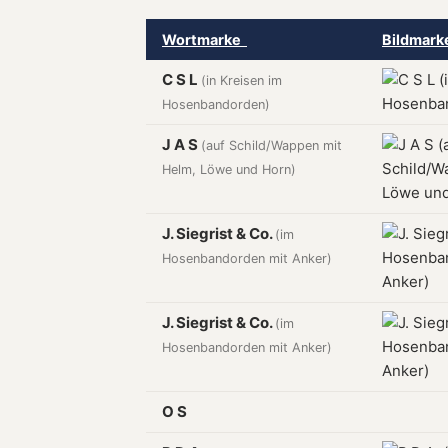
Wortmarke
Bildmar
C S L
(in Kreisen im
Hosenbandorden)
J A S
(auf Schild/Wappen mit
Helm, Löwe und Horn)
J. Siegrist & Co.
(im
Hosenbandorden mit Anker)
J. Siegrist & Co.
(im
Hosenbandorden mit Anker)
O S