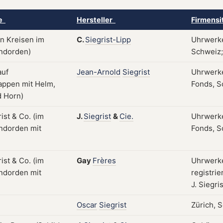
ke
Hersteller
Firmensi
C.
Siegrist-Lipp
Uhrwerke
Schweiz; 
Jean-Arnold
Siegrist
Uhrwerke
Fonds, S
J.
Siegrist
&
Cie.
Uhrwerke
Fonds, S
Gay
Frères
Uhrwerke
registri
J. Siegri
Oscar
Siegrist
Zürich, 