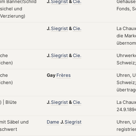
J.
Siegrist
&
Cie.
Gehäuse,
Fonds, S
J.
Siegrist
&
Cie.
La Chaux
die Mark
überno
J.
Siegrist
&
Cie.
Uhrwerke
Schweiz; 
Gay
Frères
Uhren, U
Schweiz;
übertrage
J.
Siegrist
&
Cie.
La Chaux
24.9.189
Dame
J.
Siegrist
Uhren, U
registrie