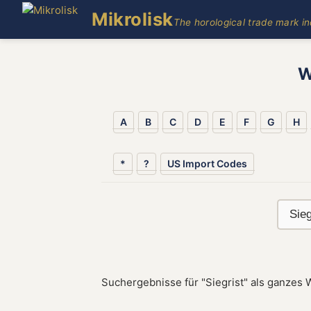
Mikrolisk
The horological trade mark i
W
A
B
C
D
E
F
G
H
*
?
US Import Codes
Suchergebnisse für "Siegrist" als ganzes 