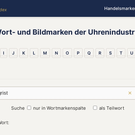
Handelsmarke
ndex
ort- und Bildmarken der Uhrenindustr
I
J
K
L
M
N
O
P
Q
R
S
T
U
×
Suche
nur in Wortmarkenspalte
als Teilwort
Wort: