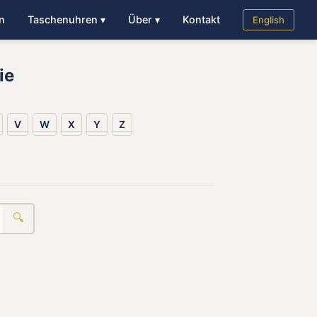
n
Taschenuhren ▾
Über ▾
Kontakt
English
ie
V
W
X
Y
Z
🔍